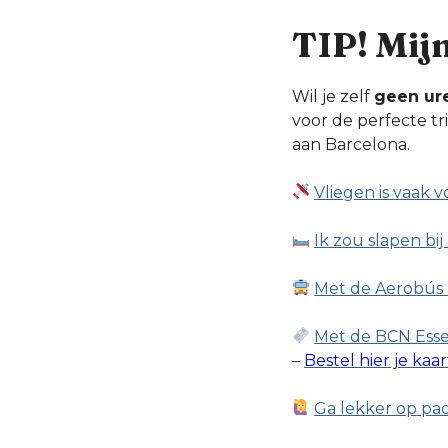
TIP! Mij
Wil je zelf
geen ur
voor de perfecte tr
aan Barcelona.
Vliegen is vaak v
Ik zou slapen bi
Met de Aerobús 
Met de BCN Essen
–
Bestel hier je kaa
Ga lekker op pad