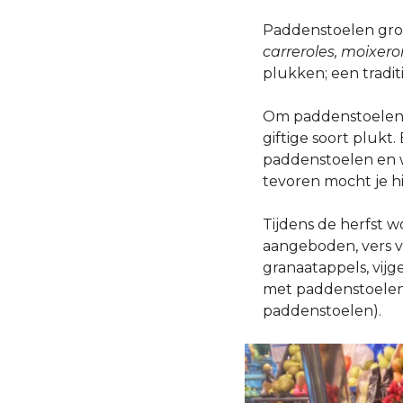
Paddenstoelen groei
carreroles, moixer
plukken; een tradit
Om paddenstoelen t
giftige soort plukt
paddenstoelen en w
tevoren mocht je h
Tijdens de herfst 
aangeboden, vers v
granaatappels, vij
met paddenstoelen 
paddenstoelen).