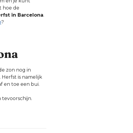
am en je kunt
it hoe de
rfst in Barcelona
.
e
?
lona
de zon nog in
erfst is namelijk
 en toe een bui.
 tevoorschijn.