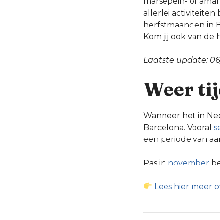
marsepein- of aman
allerlei activiteit
herfstmaanden in B
Kom jij ook van de 
Laatste update: 06
Weer tij
Wanneer het in Ned
Barcelona. Vooral
s
een periode van aa
Pas in
november
be
Lees hier meer o