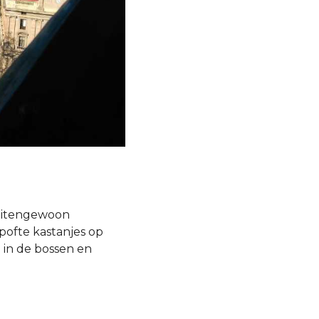
 buitengewoon
pofte kastanjes op
 in de bossen en