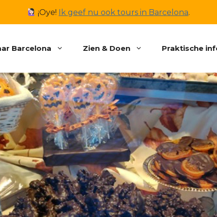
¡Oye!
Ik geef nu ook tours in Barcelona
.
ar Barcelona
Zien & Doen
Praktische in