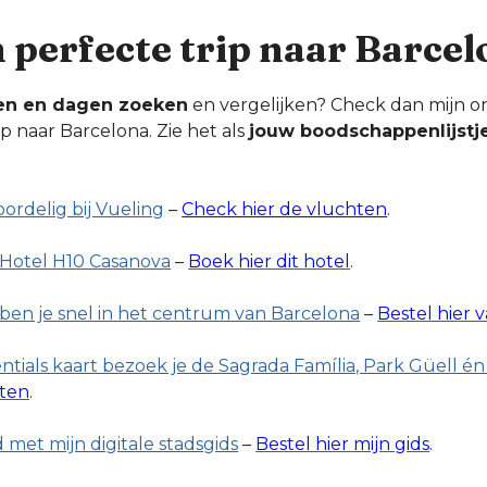
n perfecte trip naar Barce
en en dagen zoeken
en vergelijken? Check dan mijn o
ip naar Barcelona. Zie het als
jouw boodschappenlijstj
oordelig bij Vueling
–
Check hier de vluchten
.
j Hotel H10 Casanova
–
Boek hier dit hotel
.
ben je snel in het centrum van Barcelona
–
Bestel hier v
tials kaart bezoek je de Sagrada Família, Park Güell én 
rten
.
 met mijn digitale stadsgids
–
Bestel hier mijn gids
.