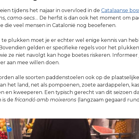
en tijdens het najaar in overvloed in de
Catalaanse bos
ons, cama-secs
… De herfst is dan ook het moment om p
ie die veel mensen in Catalonië nog beoefenen.
e plukken moet je er echter wel enige kennis van heb
. Bovendien gelden er specifieke regels voor het plukke
ie ze niet navolgt kan hoge boetes riskeren. Informeer 
ier aan mee willen doen.
worden alle soorten paddenstoelen ook op de plaatselijk
an het land, net als pompoenen, zoete aardappelen, kas
gen en kweeperen. Een typisch gerecht van dit seizoen 
is de
fricandó amb moixerons
(langzaam gegaard rund