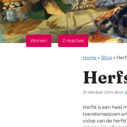
Wonen
2 reacties
Home
»
Blog
»
Herf
Herfs
31 oktober 2014
door
M
Herfst is een heel
toeristenseizoen e
volop van de herfs