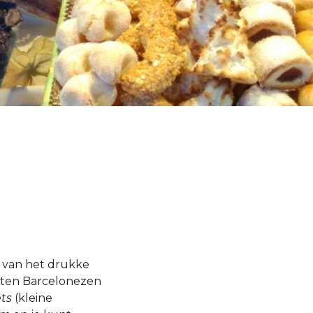
j van het drukke
ieten Barcelonezen
ets
(kleine