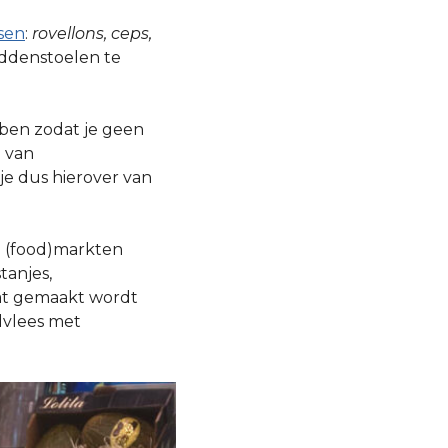
sen
:
rovellons, ceps,
addenstoelen te
ben zodat je geen
n van
je dus hierover van
e (food)markten
tanjes,
dat gemaakt wordt
vlees met