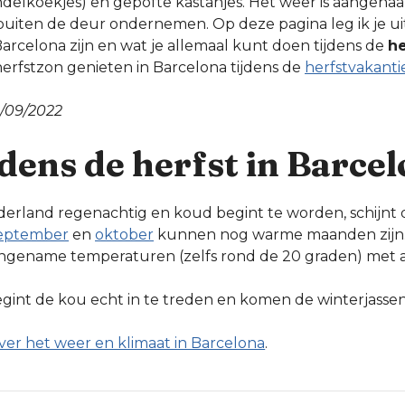
delkoekjes) en gepofte kastanjes. Het weer is aangena
en buiten de deur ondernemen. Op deze pagina leg ik je u
arcelona zijn en wat je allemaal kunt doen tijdens de
he
herfstzon genieten in Barcelona tijdens de
herfstvakanti
/09/2022
dens de herfst in Barce
erland regenachtig en koud begint te worden, schijnt 
eptember
en
oktober
kunnen nog warme maanden zijn. H
ngename temperaturen (zelfs rond de 20 graden) met af
gint de kou echt in te treden en komen de winterjassen
ver het weer en klimaat in Barcelona
.