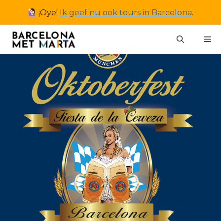
Ga
¡Oye!
Ik geef nu ook tours in Barcelona
.
naar
de
M
inhoud