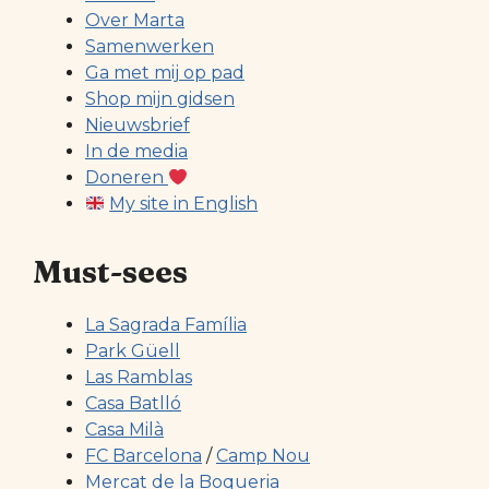
Over Marta
Samenwerken
Ga met mij op pad
Shop mijn gidsen
Nieuwsbrief
In de media
Doneren
My site in English
Must-sees
La Sagrada Família
Park Güell
Las Ramblas
Casa Batlló
Casa Milà
FC Barcelona
/
Camp Nou
Mercat de la Boqueria