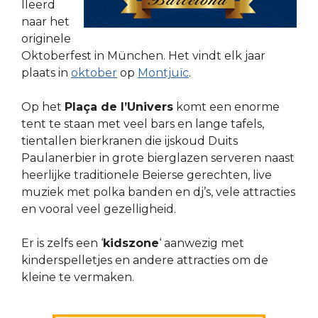
lleerd
naar het
originele
Oktoberfest in München. Het vindt elk jaar
plaats in
oktober
op
Montjuïc
.
Op het
Plaça de l’Univers
komt een enorme
tent te staan met veel bars en lange tafels,
tientallen bierkranen die ijskoud Duits
Paulanerbier in grote bierglazen serveren naast
heerlijke traditionele Beierse gerechten, live
muziek met polka banden en dj’s, vele attracties
en vooral veel gezelligheid.
Er is zelfs een ‘
kidszone
‘ aanwezig met
kinderspelletjes en andere attracties om de
kleine te vermaken.