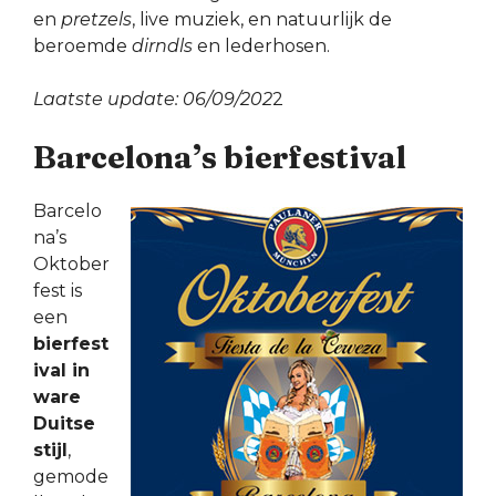
en
pretzels
, live muziek, en natuurlijk de
beroemde
dirndls
en lederhosen.
Laatste update: 06/09/202
2
Barcelona’s bierfestival
Barcelo
na’s
Oktober
fest is
een
bierfest
ival in
ware
Duitse
stijl
,
gemode