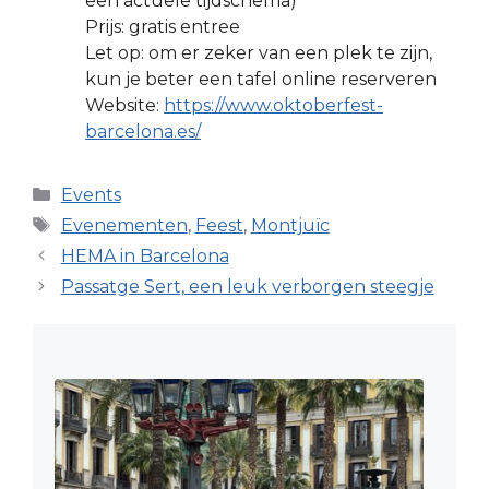
een actuele tijdschema)
Prijs: gratis entree
Let op: om er zeker van een plek te zijn,
kun je beter een tafel online reserveren
Website:
https://www.oktoberfest-
barcelona.es/
Categorieën
Events
Tags
Evenementen
,
Feest
,
Montjuïc
HEMA in Barcelona
Passatge Sert, een leuk verborgen steegje