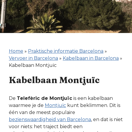
Home
»
Praktische informatie Barcelona
»
Vervoer in Barcelona
»
Kabelbaan in Barcelona
»
Kabelbaan Montjuïc
Kabelbaan Montjuïc
De
Telefèric de Montjuïc
is een kabelbaan
waarmee je de
Montjuïc
kunt beklimmen. Dit is
één van de meest populaire
bezienswaardigheid van Barcelona
, en dat is niet
voor niets: het traject biedt een