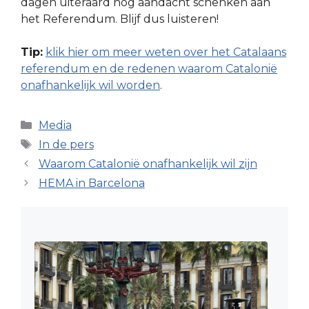
dagen uiteraard nog aandacht schenken aan
het Referendum. Blijf dus luisteren!
Tip:
klik hier om meer weten over het Catalaans
referendum en de redenen waarom Catalonië
onafhankelijk wil worden
.
Categorieën
Media
Tags
In de pers
Waarom Catalonië onafhankelijk wil zijn
HEMA in Barcelona