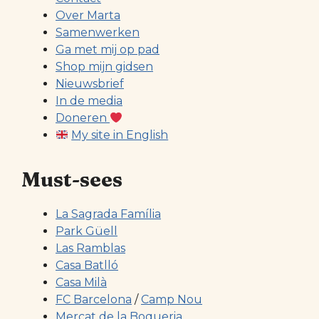
Over Marta
Samenwerken
Ga met mij op pad
Shop mijn gidsen
Nieuwsbrief
In de media
Doneren
My site in English
Must-sees
La Sagrada Família
Park Güell
Las Ramblas
Casa Batlló
Casa Milà
FC Barcelona
/
Camp Nou
Mercat de la Boqueria