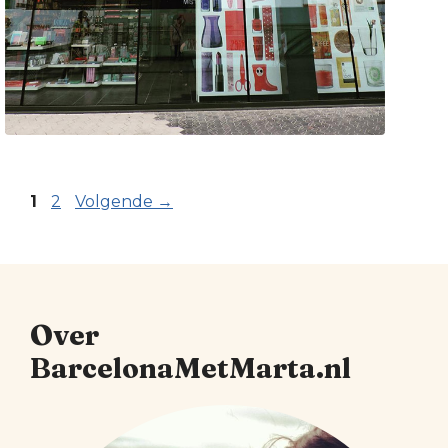
Pagina
Pagina
1
2
Volgende
→
Over
BarcelonaMetMarta.nl