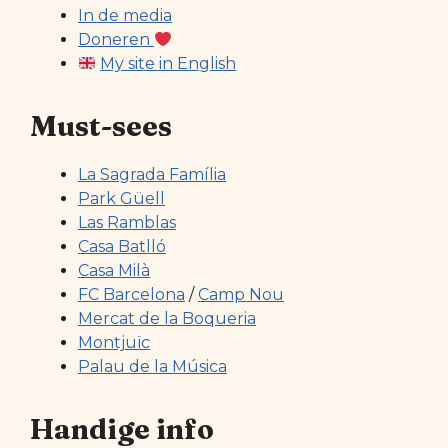
In de media
Doneren
My site in English
Must-sees
La Sagrada Família
Park Güell
Las Ramblas
Casa Batlló
Casa Milà
FC Barcelona
/
Camp Nou
Mercat de la Boqueria
Montjuïc
Palau de la Música
Handige info