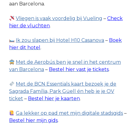
aan Barcelona.
Vliegen is vaak voordelig bij Vueling
–
Check
hier de vluchten
.
Ik zou slapen bij Hotel H10 Casanova
–
Boek
hier dit hotel
.
Met de Aerobús ben je snel in het centrum
van Barcelona
–
Bestel hier vast je tickets
.
Met de BCN Essentials kaart bezoek je de
Sagrada Família, Park Güell én heb je je OV
ticket
–
Bestel hier je kaarten
.
Ga lekker op pad met mijn digitale stadsgids
–
Bestel hier mijn gids
.