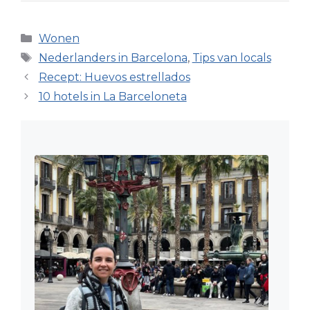
Categorieën
Wonen
Tags
Nederlanders in Barcelona
,
Tips van locals
Recept: Huevos estrellados
10 hotels in La Barceloneta