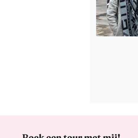
Boek een
tour met mij
!