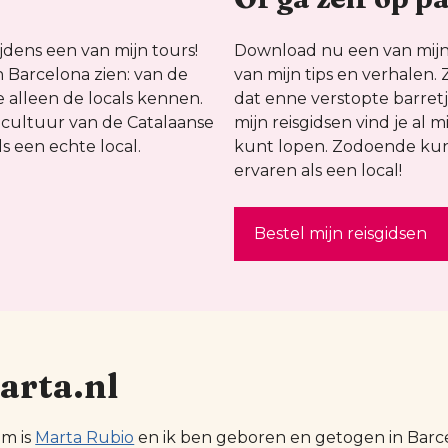
jdens een van mijn tours!
Download nu een van mijn
an Barcelona zien: van de
van mijn tips en verhalen. 
 alleen de locals kennen.
dat enne verstopte barretje
 cultuur van de Catalaanse
mijn reisgidsen vind je al m
s een echte local.
kunt lopen. Zodoende kun 
ervaren als een local!
Bestel mijn reisgidsen
arta.nl
am is
Marta Rubio
en ik ben geboren en getogen in Barcel