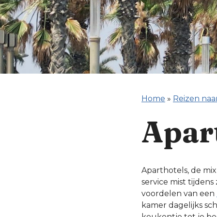
Home
»
Reizen naa
Apar
Aparthotels, de mix
service mist tijdens 
voordelen van een
kamer dagelijks sc
keukentje tot je b