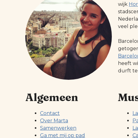
wijk
Hor
stadsce
Nederlan
veel ple
Barcelo
getogen 
Barcelo
heeft w
durft te
Algemeen
Mus
Contact
La
Over Marta
Pa
Samenwerken
La
Ga met mij op pad
Ca