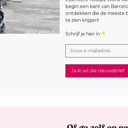
begin een kant van Barcel
ontdekken die de meeste b
te zien krijgen!
Schrijf je hier in
Of ga zelf op p