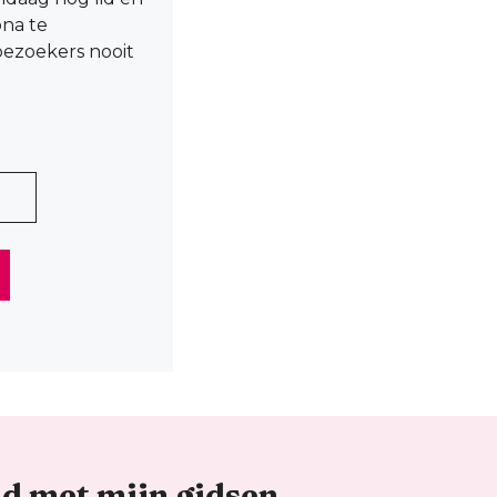
ona te
ezoekers nooit
ad met mijn gidsen