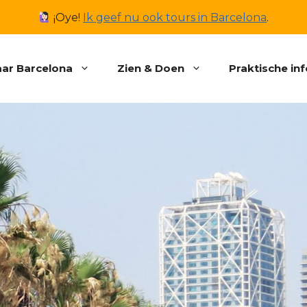
¡Oye!
Ik geef nu ook tours in Barcelona
.
ar Barcelona
Zien & Doen
Praktische in