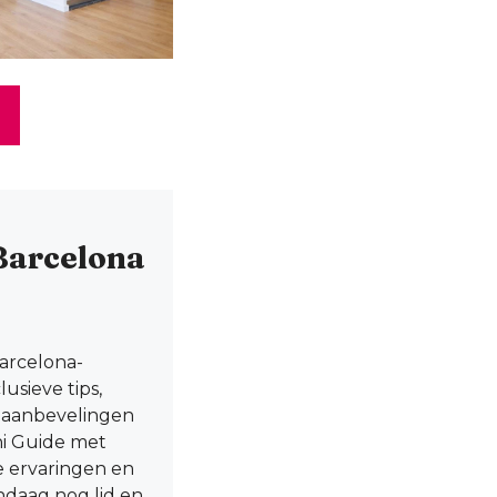
Barcelona
Barcelona-
usieve tips,
e aanbevelingen
ni Guide met
le ervaringen en
andaag nog lid en