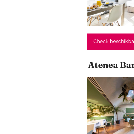
Check beschikba
Atenea Ba