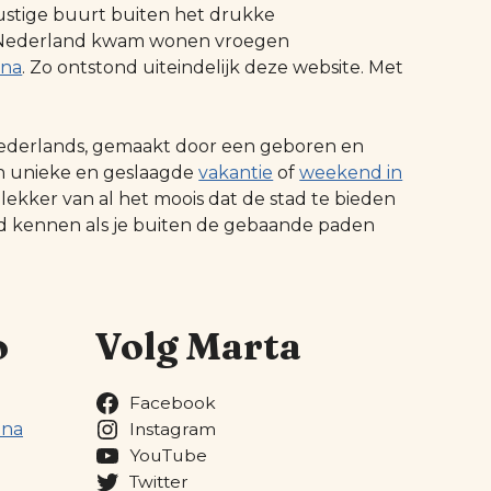
ustige buurt buiten het drukke
 in Nederland kwam wonen vroegen
ona
. Zo ontstond uiteindelijk deze website. Met
t Nederlands, gemaakt door een geboren en
n unieke en geslaagde
vakantie
of
weekend in
 lekker van al het moois dat de stad te bieden
ed kennen als je buiten de gebaande paden
o
Volg Marta
Facebook
ona
Instagram
YouTube
Twitter