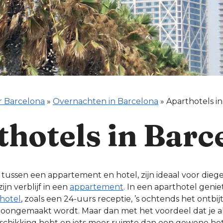
r Barcelona
»
Overnachten in Barcelona
»
Aparthotels i
thotels in Barc
 tussen een appartement en hotel, zijn ideaal voor dieg
zijn verblijf in een
appartement
. In een aparthotel genie
hotel
, zoals een 24-uurs receptie, ’s ochtends het ontbijt
hoongemaakt wordt. Maar dan met het voordeel dat je 
eschikking hebt en iets meer ruimte dan een gewone hot