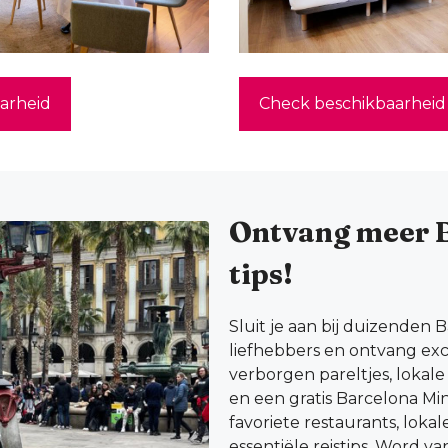
arheid
Check beschikbaarheid
Ontvang meer 
tips!
Sluit je aan bij duizenden 
liefhebbers en ontvang excl
verborgen pareltjes, lokal
en een gratis Barcelona Mi
favoriete restaurants, loka
essentiële reistips. Word v