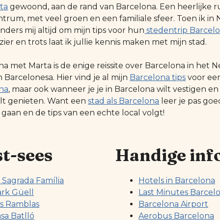
ta
gewoond, aan de rand van Barcelona. Een heerlijke r
ntrum, met veel groen en een familiale sfeer. Toen ik
ders mij altijd om mijn tips voor hun
stedentrip Barcel
zier en trots laat ik jullie kennis maken met mijn stad.
na met Marta is de enige reissite over Barcelona in he
Barcelonesa. Hier vind je al mijn
Barcelona tips
voor ee
na
, maar ook wanneer je je in Barcelona wilt vestigen en
ilt genieten. Want een
stad als Barcelona
leer je pas go
 gaan en de tips van een echte local volgt!
t-sees
Handige inf
 Sagrada Família
Hotels in Barcelona
rk Güell
Last Minutes Barcel
s Ramblas
Barcelona Airport
sa Batlló
Aerobus Barcelona