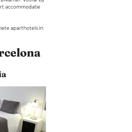
oort accommodatie
iete aparthotels in
arcelona
ia