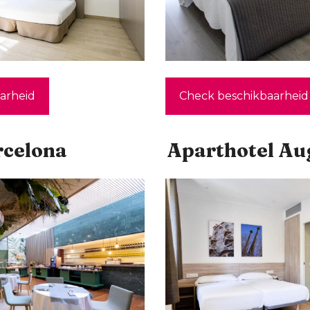
arheid
Check beschikbaarheid
rcelona
Aparthotel Au