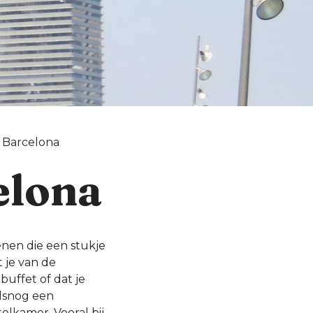
n Barcelona
elona
enen die een stukje
t je van de
buffet of dat je
alsnog een
elkamer. Vooral bij