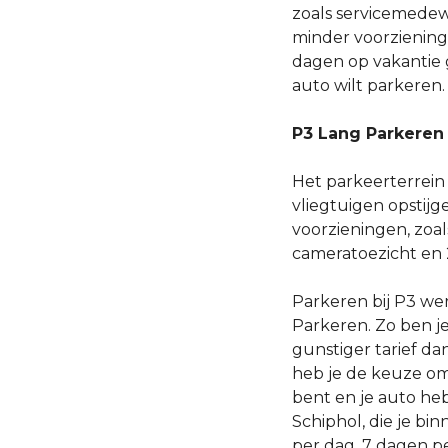
zoals servicemedew
minder voorziening
dagen op vakantie ga
auto wilt parkeren.
P3 Lang Parkeren
Het parkeerterrein 
vliegtuigen opstijg
voorzieningen, zoal
cameratoezicht en 
Parkeren bij P3 wer
Parkeren. Zo ben je
gunstiger tarief da
heb je de keuze om
bent en je auto he
Schiphol, die je b
per dag, 7 dagen p