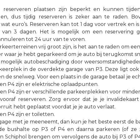
 reserveren plaatsen zijn beperkt en kunnen tijden
en, dus tijdig reserveren is zeker aan te raden. Bo
 wat euro’s. Reserveren kan tot 1 dag voor vertrek en i
van 3 dagen. Het is mogelijk om een reservering gra
annuleren tot 24 uur van te voren.
eerterreinen vrij groot zijn, is het aan te raden om e
 waar je hebt geparkeerd om je auto bij terugkomst sne
n mogelijk autobeschadiging door weersomstandigheden
keerplek in de overdekte garage van P3. Deze ligt ook 
n de snelweg. Voor een plaats in de garage betaal je ech
n P4 zijn er elektrische oplaadpunten.
en P4 zijn er verschillende parkeerplekken voor minder
vooraf reserveren. Zorg ervoor dat je je invalidekaart
rruit hebt geplaatst voordat je je auto verlaat.
n P4 zijn er toiletten.
agage met je meeneemt, dan kun je het beste eerst de b
 de bushalte op P3 of P4 en daarna parkeren (of ze z
an Schiphol brengen om vervolgens de auto bij P3 of P4