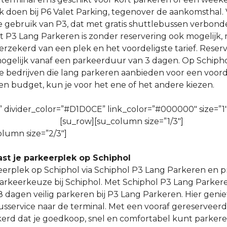
k doen bij P6 Valet Parking, tegenover de aankomsthal.
e gebruik van P3, dat met gratis shuttlebussen verbonde
t P3 Lang Parkeren is zonder reservering ook mogelijk, m
verzekerd van een plek en het voordeligste tarief. Reser
mogelijk vanaf een parkeerduur van 3 dagen. Op Schiphol
 bedrijven die lang parkeren aanbieden voor een voordel
d en budget, kun je voor het ene of het andere kiezen.
” divider_color=”#D1D0CE” link_color=”#000000″ size=”1
[su_row][su_column size=”1/3″]
olumn size=”2/3″]
ast je parkeerplek op Schiphol
eerplek op Schiphol via Schiphol P3 Lang Parkeren en p
arkeerkeuze bij Schiphol. Met Schiphol P3 Lang Parkeren
8 dagen veilig parkeren bij P3 Lang Parkeren. Hier genie
usservice naar de terminal. Met een vooraf gereserveer
erd dat je goedkoop, snel en comfortabel kunt parkeren