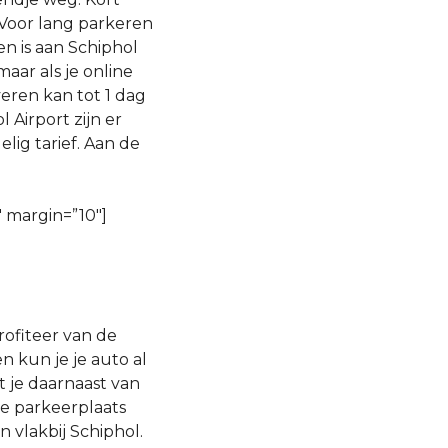
 Voor lang parkeren
n is aan Schiphol
aar als je online
veren kan tot 1 dag
 Airport zijn er
ig tarief. Aan de
″ margin=”10″]
rofiteer van de
 kun je je auto al
t je daarnaast van
de parkeerplaats
 vlakbij Schiphol.