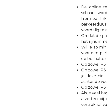
De online te
schaars word
hiermee flink
parkeerduur 
voordelig te 
Omdat de park
het rijnummer
Wil je zo mi
voor een par
de bushalte e
Op zowel P3 e
Op zowel P3 
je deze niet 
achter de voo
Op zowel P3 e
Als je veel b
afzetten bij
vertrekhal v