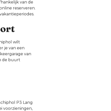
afhankelijk van de
online reserveren.
vakantieperiodes.
port
hiphol wilt
er je van een
arkeergarage van
in de buurt
 Schiphol P3 Lang
i voorzieningen,