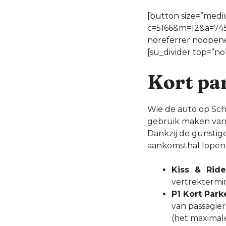
[button size=”mediu
c=5166&m=12&a=7454
noreferrer noopene
[su_divider top=”no
Kort par
Wie de auto op Schi
gebruik maken van d
Dankzij de gunstig
aankomsthal lopen
Kiss & Rid
vertrektermin
P1 Kort Park
van passagiers
(het maximale 