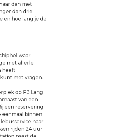
 maar dan met
nger dan drie
de en hoe lang je de
Schiphol waar
ge met allerlei
n heeft
 kunt met vragen.
eerplek op P3 Lang
aarnaast van een
ij een reservering
je eenmaal binnen
tlebusservice naar
sen rijden 24 uur
tation naast de