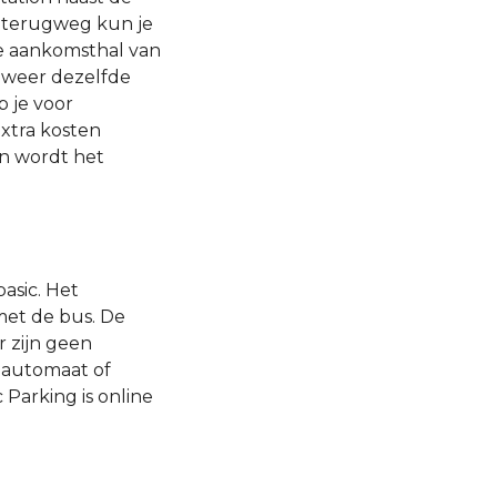
e terugweg kun je
de aankomsthal van
e weer dezelfde
 je voor
xtra kosten
n wordt het
asic. Het
 met de bus. De
r zijn geen
lautomaat of
 Parking is online