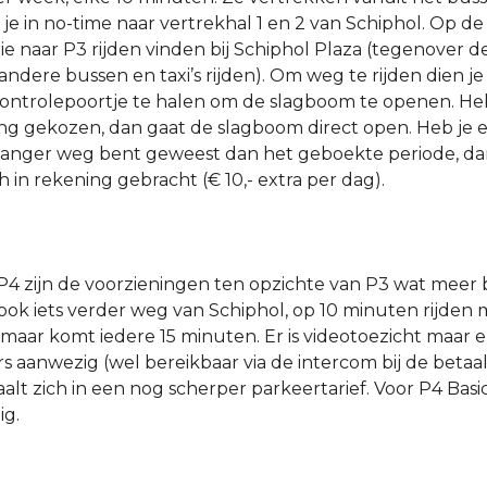
je in no-time naar vertrekhal 1 en 2 van Schiphol. Op d
ie naar P3 rijden vinden bij Schiphol Plaza (tegenover 
andere bussen en taxi’s rijden). Om weg te rijden dien j
ontrolepoortje te halen om de slagboom te openen. Heb
 gekozen, dan gaat de slagboom direct open. Heb je e
langer weg bent geweest dan het geboekte periode, da
h in rekening gebracht (€ 10,- extra per dag).
P4 zijn de voorzieningen ten opzichte van P3 wat meer b
 ook iets verder weg van Schiphol, op 10 minuten rijden
, maar komt iedere 15 minuten. Er is videotoezicht maar e
 aanwezig (wel bereikbaar via de intercom bij de betaa
aalt zich in een nog scherper parkeertarief. Voor P4 Basic
ig.