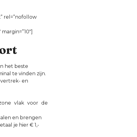
 rel=”nofollow
″ margin=”10″]
ort
an het beste
nal te vinden zijn.
 vertrek- en
 zone vlak voor de
 halen en brengen
aal je hier € 1,-