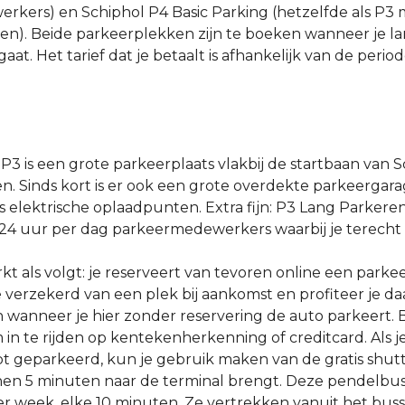
erkers) en Schiphol P4 Basic Parking (hetzelfde als P3
en). Beide parkeerplekken zijn te boeken wanneer je la
at. Het tarief dat je betaalt is afhankelijk van de perio
P3 is een grote parkeerplaats vlakbij de startbaan van 
en. Sinds kort is er ook een grote overdekte parkeergara
s elektrische oplaadpunten. Extra fijn: P3 Lang Parkere
24 uur per dag parkeermedewerkers waarbij je terecht
kt als volgt: je reserveert van tevoren online een park
 verzekerd van een plek bij aankomst en profiteer je d
n wanneer je hier zonder reservering de auto parkeert. B
 in te rijden op kentekenherkenning of creditcard. Als 
bt geparkeerd, kun je gebruik maken van de gratis shut
innen 5 minuten naar de terminal brengt. Deze pendelbus
er week, elke 10 minuten. Ze vertrekken vanuit het buss