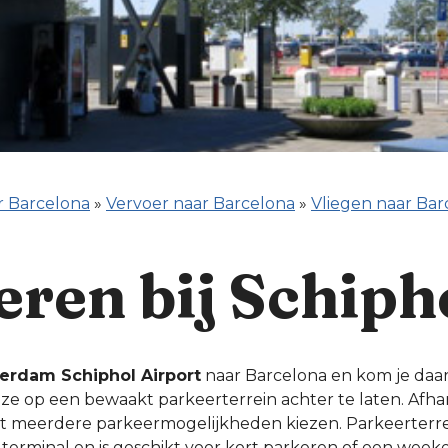
r Barcelona
»
Vervoer naar Barcelona
»
Vliegen naar Bar
ren bij Schiph
erdam Schiphol Airport
naar Barcelona en kom je daar
ze op een bewaakt parkeerterrein achter te laten. Afhan
it meerdere parkeermogelijkheden kiezen. Parkeerterrei
 terminal en is geschikt voor kort parkeren of een week