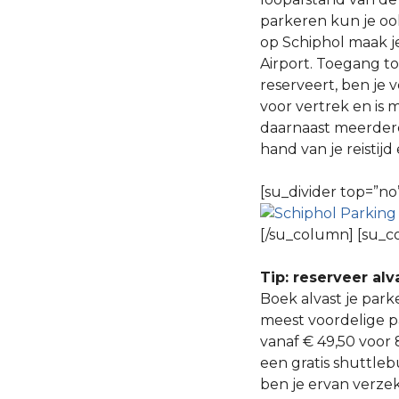
parkeren kun je oo
op Schiphol maak j
Airport. Toegang to
reserveert, ben je 
voor vertrek en is 
daarnaast meerdere
hand van je reistij
[su_divider top=”no
[/su_column] [su_c
Tip: reserveer alv
Boek alvast je park
meest voordelige p
vanaf € 49,50 voor 
een gratis shuttleb
ben je ervan verzek