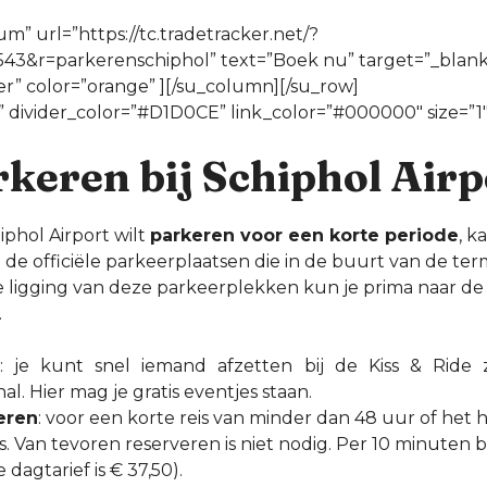
m” url=”https://tc.tradetracker.net/?
3&r=parkerenschiphol” text=”Boek nu” target=”_blank”
r” color=”orange” ][/su_column][/su_row]
” divider_color=”#D1D0CE” link_color=”#000000″ size=”1
keren bij Schiphol Airp
phol Airport wilt
parkeren voor een korte periode
, k
e officiële parkeerplaatsen die in de buurt van de termi
e ligging van deze parkeerplekken kun je prima naar de
.
e
: je kunt snel iemand afzetten bij de Kiss & Ride
al. Hier mag je gratis eventjes staan.
eren
: voor een korte reis van minder dan 48 uur of het
. Van tevoren reserveren is niet nodig. Per 10 minuten bet
dagtarief is € 37,50).