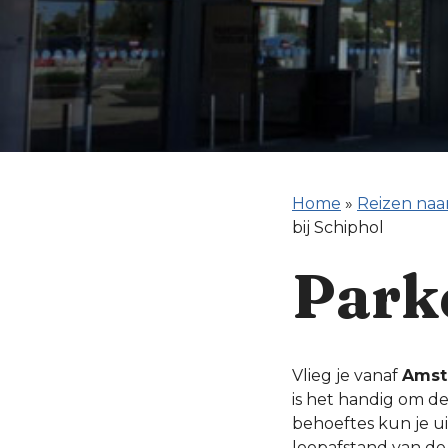
Home
»
Reizen naa
bij Schiphol
Parke
Vlieg je vanaf
Amst
is het handig om de
behoeftes kun je u
loopafstand van de