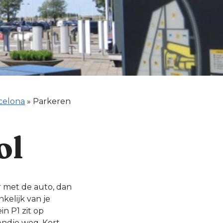
celona
»
Parkeren
ol
 met de auto, dan
kelijk van je
n P1 zit op
endje weg. Kort