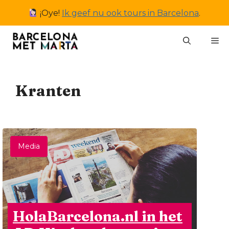
Ga
¡Oye!
Ik geef nu ook tours in Barcelona
.
naar
de
M
inhoud
Kranten
Media
HolaBarcelona.nl in het