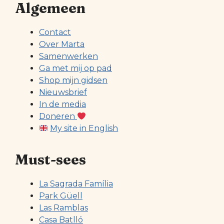
Algemeen
Contact
Over Marta
Samenwerken
Ga met mij op pad
Shop mijn gidsen
Nieuwsbrief
In de media
Doneren
My site in English
Must-sees
La Sagrada Família
Park Güell
Las Ramblas
Casa Batlló