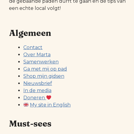
de gebaande paden durft te gaan en de tips van
een echte local volgt!
Algemeen
Contact
Over Marta
Samenwerken
Ga met mij op pad
Shop mijn gidsen
Nieuwsbrief
In de media
Doneren
My site in English
Must-sees