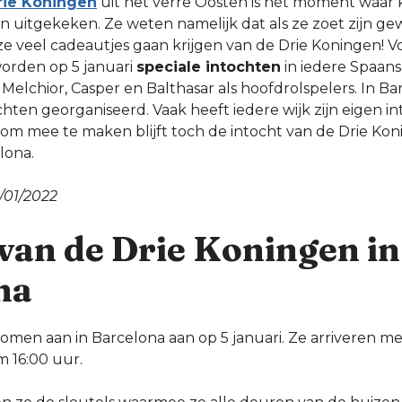
rie Koningen
uit het verre Oosten is hét moment waar 
 uitgekeken. Ze weten namelijk dat als ze zoet zijn ge
ze veel cadeautjes gaan krijgen van de Drie Koningen! 
orden op 5 januari
speciale intochten
in iedere Spaans
Melchior, Casper en Balthasar als hoofdrolspelers. In B
ten georganiseerd. Vaak heeft iedere wijk zijn eigen in
 om mee te maken blijft toch de intocht van de Drie Kon
lona.
/01/2022
van de Drie Koningen in
na
omen aan in Barcelona aan op 5 januari. Ze arriveren m
 16:00 uur.