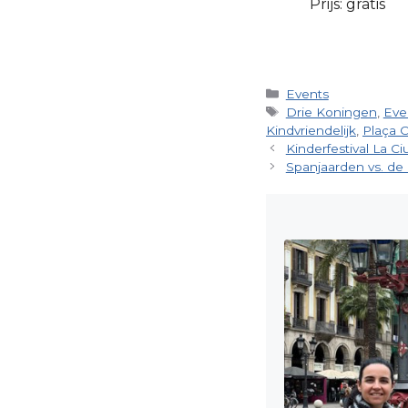
Prijs: gratis
Categorieën
Events
Tags
Drie Koningen
,
Eve
Kindvriendelijk
,
Plaça 
Kinderfestival La Ci
Spanjaarden vs. de c