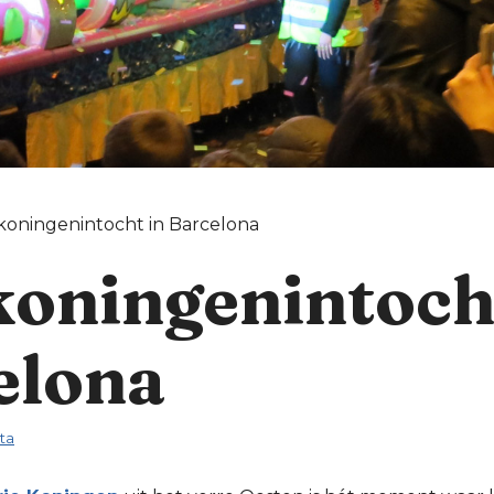
koningenintocht in Barcelona
koningenintoch
elona
ta