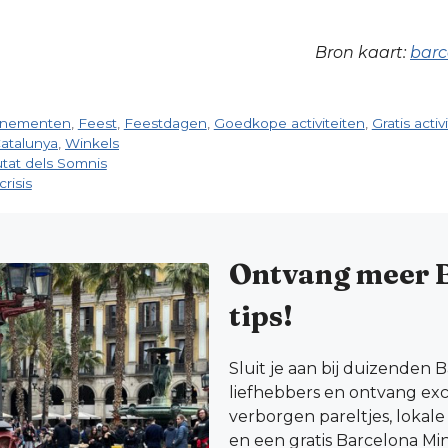
Bron kaart:
barc
nementen
,
Feest
,
Feestdagen
,
Goedkope activiteiten
,
Gratis activ
Catalunya
,
Winkels
utat dels Somnis
risis
Ontvang meer 
tips!
Sluit je aan bij duizenden 
liefhebbers en ontvang excl
verborgen pareltjes, lokal
en een gratis Barcelona Mi