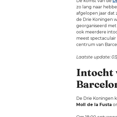
De komst van de
D
zo lang naar hebben
afgelopen jaar dat 
de Drie Koningen w
georganiseerd met 
ook meerdere intoch
meest spectaculair
centrum van Barce
Laatste update: 03
Intocht 
Barcelo
De Drie Koningen k
Moll de la Fusta
om