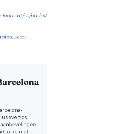
elona.cat/ca/nadal/
iteiten
,
Kerst
,
Barcelona
Barcelona-
usieve tips,
e aanbevelingen
ni Guide met