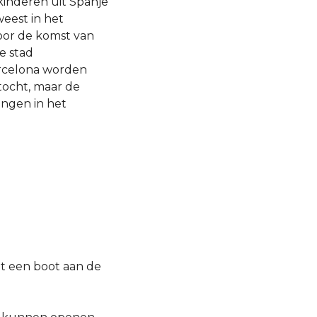
kinderen uit Spanje
weest in het
Voor de komst van
e stad
arcelona worden
tocht, maar de
ingen in het
et een boot aan de