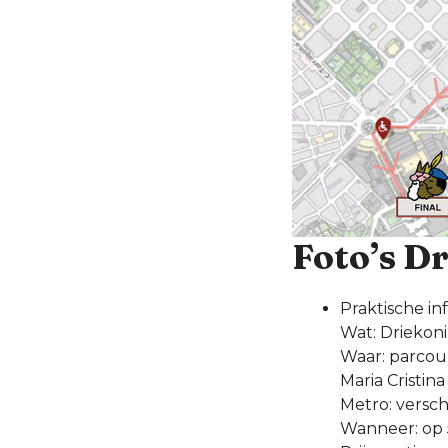
Foto’s D
Praktische in
Wat: Driekon
Waar: parcou
Maria Cristin
Metro: versch
Wanneer: op 5