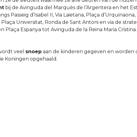
n ze de sleutels waarmee ze alle deuren van de huiz
ht
bij de Avinguda del Marquès de l’Argentera en het Est
ngs Passeig d’Isabel II, Via Laietana, Plaça d’Urquinaona,
, Plaça Universitat, Ronda de Sant Antoni en via de stra
en Plaça Espanya tot Avinguda de la Reina Maria Cristina
 wordt veel
snoep
aan de kinderen gegeven en worden
ie Koningen opgehaald.