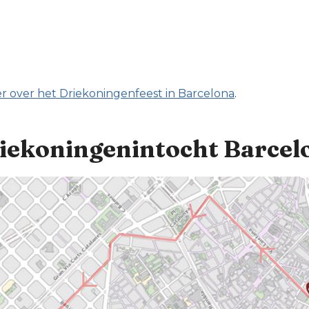
r over het Driekoningenfeest in Barcelona
.
iekoningenintocht Barcel