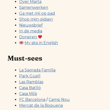
Over Marta
Samenwerken
Ga met mij op pad
Shop mijn gidsen
Nieuwsbrief
In de media
Doneren
My site in English
Must-sees
La Sagrada Família
Park Güell
Las Ramblas
Casa Batlló
Casa Milà
FC Barcelona
/
Camp Nou
Mercat de la Boqueria