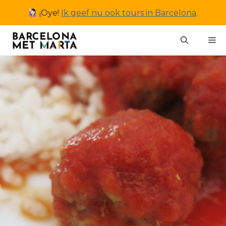
Ga
¡Oye!
Ik geef nu ook tours in Barcelona
.
naar
de
M
inhoud