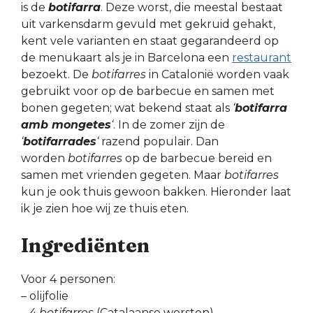
is de
botifarra
. Deze worst, die meestal bestaat
uit varkensdarm gevuld met gekruid gehakt,
kent vele varianten en staat gegarandeerd op
de menukaart als je in Barcelona een
restaurant
bezoekt. De
botifarres
in Catalonië worden vaak
gebruikt voor op de barbecue en samen met
bonen gegeten; wat bekend staat als
‘
botifarra
amb mongetes
‘
. In de zomer zijn de
‘
botifarrades
‘
razend populair. Dan
worden
botifarres
op de barbecue bereid en
samen met vrienden gegeten. Maar
botifarres
kun je ook thuis gewoon bakken. Hieronder laat
ik je zien hoe wij ze thuis eten.
Ingrediënten
Voor 4 personen:
– olijfolie
– 4
botifarres
(Catalaanse worsten)