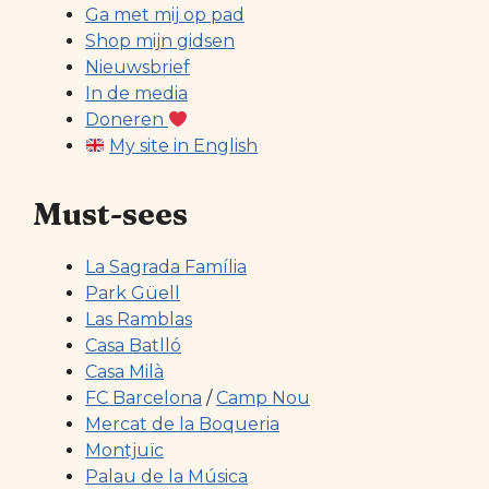
Ga met mij op pad
Shop mijn gidsen
Nieuwsbrief
In de media
Doneren
My site in English
Must-sees
La Sagrada Família
Park Güell
Las Ramblas
Casa Batlló
Casa Milà
FC Barcelona
/
Camp Nou
Mercat de la Boqueria
Montjuïc
Palau de la Música