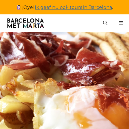
Ga
¡Oye!
Ik geef nu ook tours in Barcelona
.
naar
de
M
inhoud