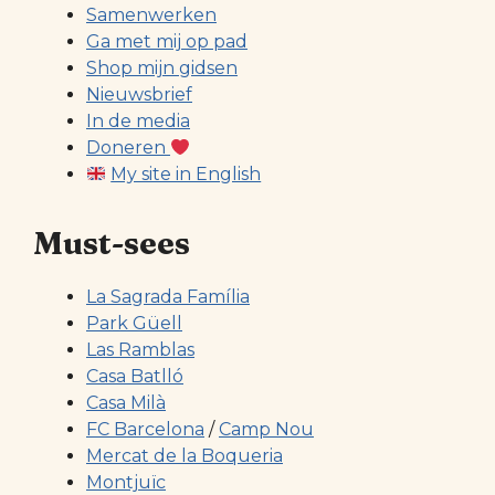
Samenwerken
Ga met mij op pad
Shop mijn gidsen
Nieuwsbrief
In de media
Doneren
My site in English
Must-sees
La Sagrada Família
Park Güell
Las Ramblas
Casa Batlló
Casa Milà
FC Barcelona
/
Camp Nou
Mercat de la Boqueria
Montjuïc