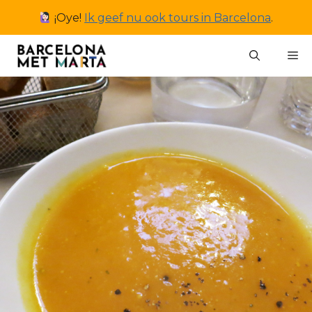
Ga
¡Oye!
Ik geef nu ook tours in Barcelona
.
naar
de
M
inhoud