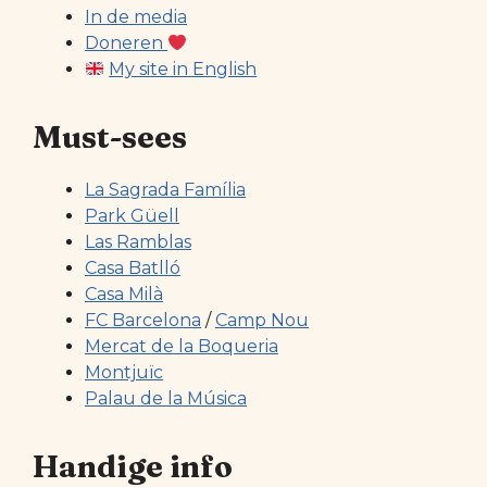
In de media
Doneren
My site in English
Must-sees
La Sagrada Família
Park Güell
Las Ramblas
Casa Batlló
Casa Milà
FC Barcelona
/
Camp Nou
Mercat de la Boqueria
Montjuïc
Palau de la Música
Handige info