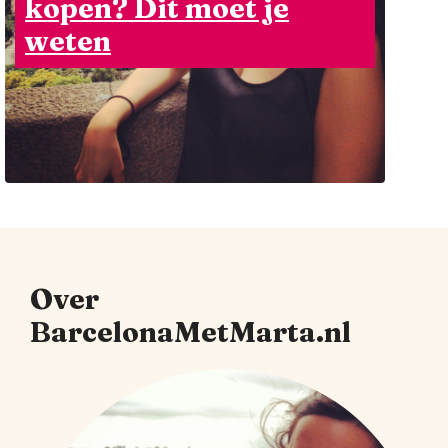
kopen? Dit moet je
weten
Over
BarcelonaMetMarta.nl