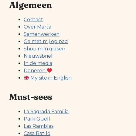
Algemeen
Contact
Over Marta
Samenwerken
Ga met mij op pad
Shop mijn gidsen
Nieuwsbrief
In de media
Doneren
My site in English
Must-sees
La Sagrada Família
Park Güell
Las Ramblas
Casa Batlló