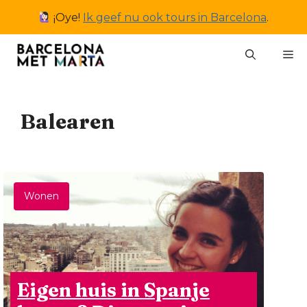
Ga
¡Oye!
Ik geef nu ook tours in Barcelona
.
naar
de
M
inhoud
Balearen
Wonen
Eigen huis in Spanje