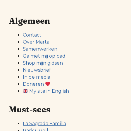
Algemeen
Contact
Over Marta
Samenwerken
Ga met mij op pad
Shop mijn gidsen
Nieuwsbrief
In de media
Doneren
My site in English
Must-sees
La Sagrada Família
Park Güell