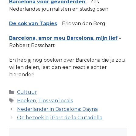
Barcelona voor gevorderden
– Zes
Nederlandse journalisten en stadsgidsen
De sok van Tapies
– Eric van den Berg
Barcelona, amor meu Barcelona, mijn lief
–
Robbert Bosschart
En heb jij nog boeken over Barcelona die je zou
willen delen, laat dan een reactie achter
hieronder!
Categorieën
Cultuur
Tags
Boeken
,
Tips van locals
Nederlander in Barcelona: Dayna
Op bezoek bij Parc de la Ciutadella