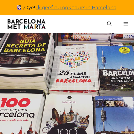
Ga
¡Oye!
Ik geef nu ook tours in Barcelona
.
naar
de
M
inhoud