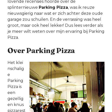
lovende recensies hoorde over de
splinternieuwe
Parking Pizza
, was ik reuze
nieuwsgierig naar wat er zich achter deze oude
garage zou schuilen. En de verrassing was heel
groot, maar ook heel lekker! Dus lees verder als
je meer wilt weten over mijn ervaring bij Parking
Pizza.
Over Parking Pizza
Het klei
nschalig
e
Parking
Pizza is
een
gezellig
en knus
pizzarest