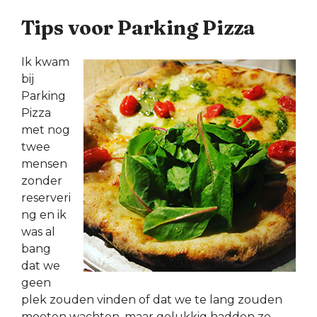
Tips voor Parking Pizza
Ik kwam
bij
Parking
Pizza
met nog
twee
mensen
zonder
reserveri
ng en ik
was al
bang
dat we
geen
plek zouden vinden of dat we te lang zouden
moeten wachten, maar gelukkig hadden ze