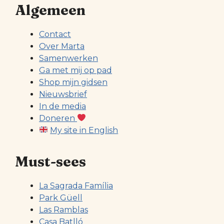
Algemeen
Contact
Over Marta
Samenwerken
Ga met mij op pad
Shop mijn gidsen
Nieuwsbrief
In de media
Doneren
My site in English
Must-sees
La Sagrada Família
Park Güell
Las Ramblas
Casa Batlló