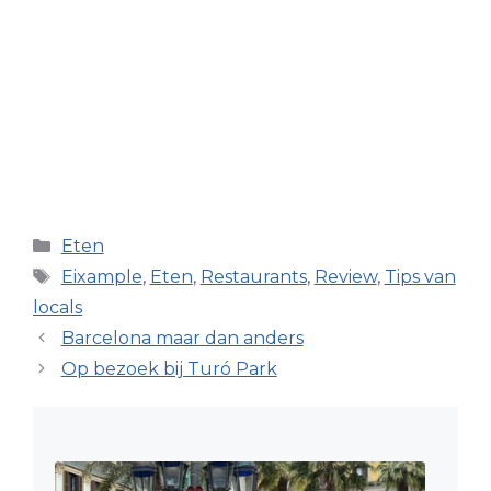
Categorieën
Eten
Tags
Eixample
,
Eten
,
Restaurants
,
Review
,
Tips van
locals
Barcelona maar dan anders
Op bezoek bij Turó Park