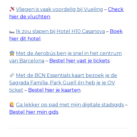
Vliegen is vaak voordelig bij Vueling
–
Check
hier de vluchten
.
Ik zou slapen bij Hotel H10 Casanova
–
Boek
hier dit hotel
.
Met de Aerobús ben je snel in het centrum
van Barcelona
–
Bestel hier vast je tickets
.
Met de BCN Essentials kaart bezoek je de
Sagrada Família, Park Güell én heb je je OV
ticket
–
Bestel hier je kaarten
.
Ga lekker op pad met mijn digitale stadsgids
–
Bestel hier mijn gids
.