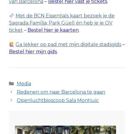
van Barcelona
–
Bestel hier vast je tickets
.
Met de BCN Essentials kaart bezoek je de
Sagrada Família, Park Güell én heb je je OV
ticket
–
Bestel hier je kaarten
.
Ga lekker op pad met mijn digitale stadsgids
–
Bestel hier mijn gids
.
Categorieën
Media
Redenen om naar Barcelona te gaan
Openluchtbioscoop Sala Montjuïc