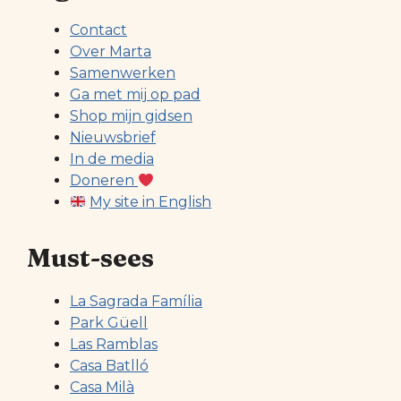
Contact
Over Marta
Samenwerken
Ga met mij op pad
Shop mijn gidsen
Nieuwsbrief
In de media
Doneren
My site in English
Must-sees
La Sagrada Família
Park Güell
Las Ramblas
Casa Batlló
Casa Milà