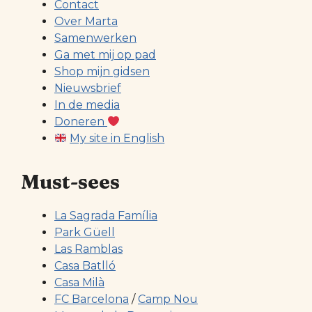
Contact
Over Marta
Samenwerken
Ga met mij op pad
Shop mijn gidsen
Nieuwsbrief
In de media
Doneren
My site in English
Must-sees
La Sagrada Família
Park Güell
Las Ramblas
Casa Batlló
Casa Milà
FC Barcelona
/
Camp Nou