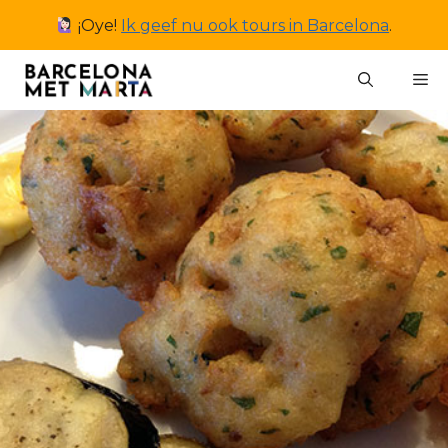
Ga
¡Oye!
Ik geef nu ook tours in Barcelona
.
naar
de
M
inhoud