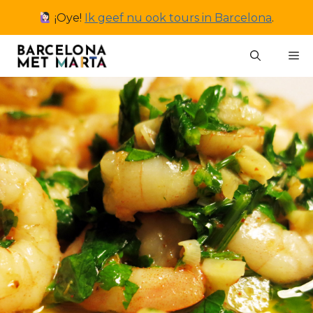
Ga
¡Oye!
Ik geef nu ook tours in Barcelona
.
naar
de
M
inhoud