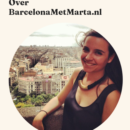
Over
BarcelonaMetMarta.nl