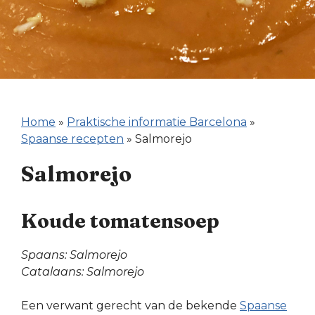
Home
»
Praktische informatie Barcelona
»
Spaanse recepten
»
Salmorejo
Salmorejo
Koude tomatensoep
Spaans: Salmorejo
Catalaans: Salmorejo
Een verwant gerecht van de bekende
Spaanse