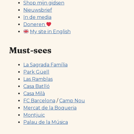
Shop mijn gidsen
Nieuwsbrief
In de media
Doneren
My site in English
Must-sees
La Sagrada Família
Park Güell
Las Ramblas
Casa Batlló
Casa Milà
FC Barcelona
/
Camp Nou
Mercat de la Boqueria
Montjuïc
Palau de la Música