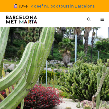
Ga
¡Oye!
Ik geef nu ook tours in Barcelona
.
naar
de
M
inhoud