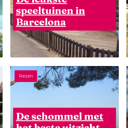
speeltuinen in
Barcelona
Reizen
De schommel met
het beste uitzicht