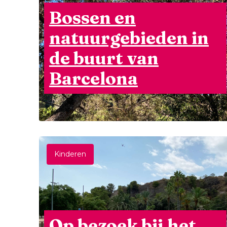
Bossen en
natuurgebieden in
de buurt van
Barcelona
Kinderen
Op bezoek bij het