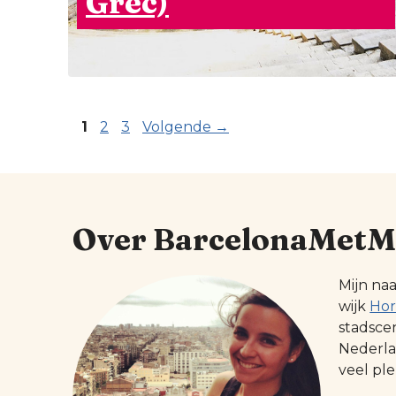
Grec)
Pagina
Pagina
Pagina
1
2
3
Volgende
→
Over BarcelonaMetM
Mijn na
wijk
Hor
stadsce
Nederlan
veel ple