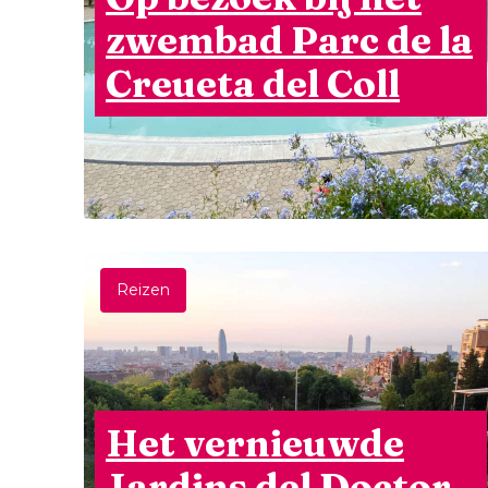
zwembad Parc de la
Creueta del Coll
Reizen
Het vernieuwde
Jardins del Doctor