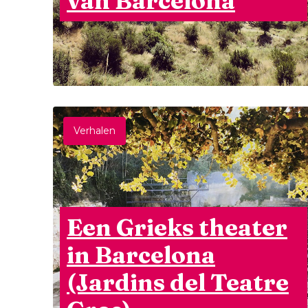
van Barcelona
Verhalen
Een Grieks theater
in Barcelona
(Jardins del Teatre