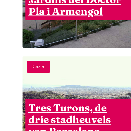
Pla i Armengol
Reizen
Tres Turons, de
drie stadheuvels