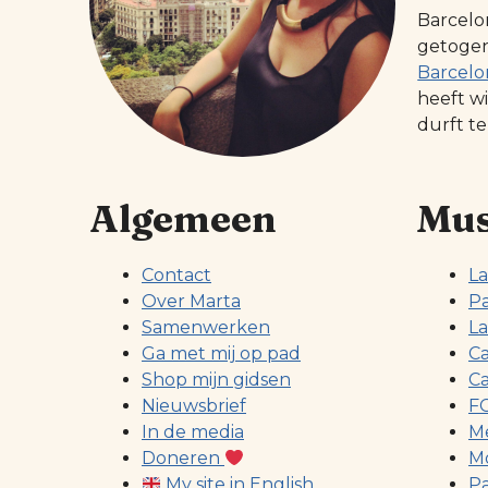
Barcelo
getogen 
Barcelo
heeft w
durft te
Algemeen
Mus
Contact
La
Over Marta
Pa
Samenwerken
La
Ga met mij op pad
Ca
Shop mijn gidsen
Ca
Nieuwsbrief
FC
In de media
Me
Doneren
Mo
My site in English
Pa