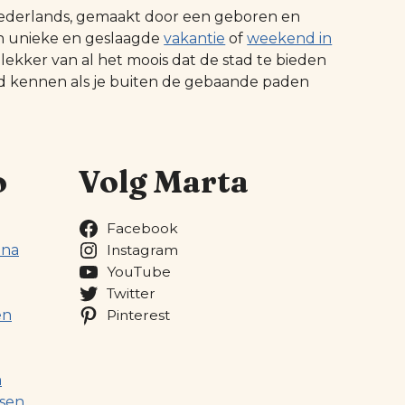
t Nederlands, gemaakt door een geboren en
n unieke en geslaagde
vakantie
of
weekend in
 lekker van al het moois dat de stad te bieden
ed kennen als je buiten de gebaande paden
o
Volg Marta
Facebook
ona
Instagram
YouTube
Twitter
en
Pinterest
a
sen