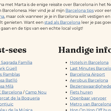
na met Marta is de enige reissite over Barcelona in he
Barcelonesa. Hier vind je al mijn
Barcelona tips
voor ee
na
, maar ook wanneer je je in Barcelona wilt vestigen en
ilt genieten. Want een
stad als Barcelona
leer je pas go
 gaan en de tips van een echte local volgt!
t-sees
Handige inf
 Sagrada Família
Hotels in Barcelona
rk Güell
Last Minutes Barcel
s Ramblas
Barcelona Airport
sa Batlló
Aerobus Barcelona
sa Milà
Bezienswaardighed
 Barcelona
/
Camp Nou
Fiets huren
rcat de la Boqueria
Openbaar vervoer
ntjuïc
Metro van Barcelon
lau de la Música
Hop On Hop Off bus