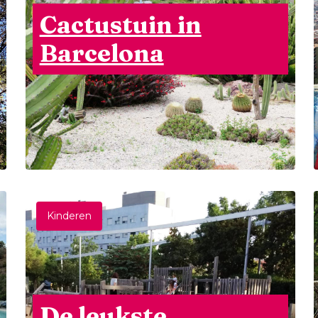
Cactustuin in
Barcelona
Kinderen
De leukste