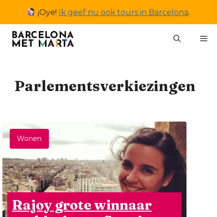
Ga
¡Oye!
Ik geef nu ook tours in Barcelona
.
naar
de
M
inhoud
Parlementsverkiezingen
Wonen
Rajoy grote winnaar