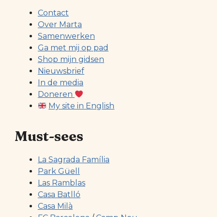
Contact
Over Marta
Samenwerken
Ga met mij op pad
Shop mijn gidsen
Nieuwsbrief
In de media
Doneren
My site in English
Must-sees
La Sagrada Família
Park Güell
Las Ramblas
Casa Batlló
Casa Milà