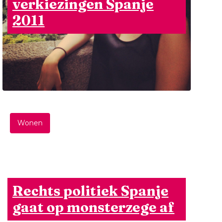
verkiezingen Spanje
2011
Wonen
Rechts politiek Spanje
gaat op monsterzege af