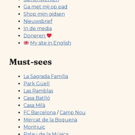
Ga met mij op pad
Shop mijn gidsen
Nieuwsbrief
In de media
Doneren
My site in English
Must-sees
La Sagrada Família
Park Güell
Las Ramblas
Casa Batlló
Casa Milà
FC Barcelona
/
Camp Nou
Mercat de la Boqueria
Montjuïc
Palau de la Música