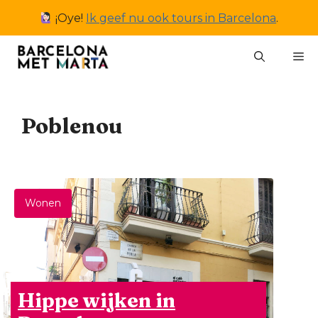
Ga
¡Oye!
Ik geef nu ook tours in Barcelona
.
naar
de
M
inhoud
Poblenou
Wonen
Hippe wijken in