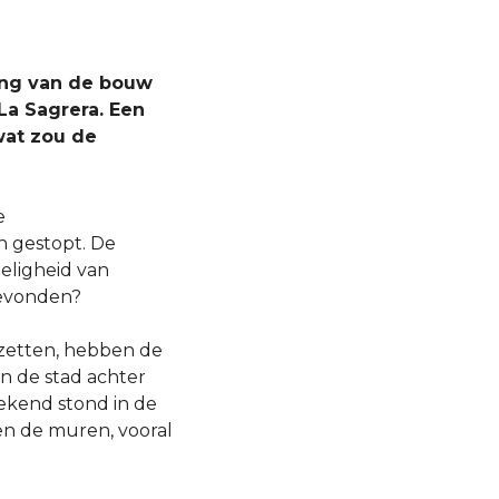
ing van de bouw
La Sagrera. Een
wat zou de
e
 gestopt. De
eligheid van
gevonden?
 zetten, hebben de
in de stad achter
bekend stond in de
en de muren, vooral