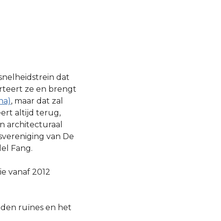
nelheidstrein dat
rteert ze en brengt
na)
, maar dat zal
t altijd terug,
n architecturaal
svereniging van De
el Fang.
ie vanaf 2012
nden ruïnes en het