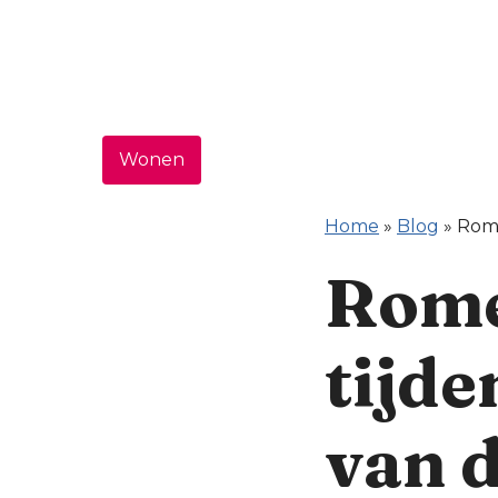
Wonen
Home
»
Blog
»
Rome
Rome
tijd
van 