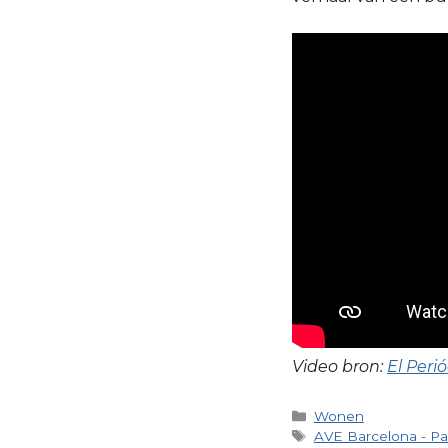
Video bron:
El Peri
Categorieën
Wonen
Tags
AVE Barcelona - Par