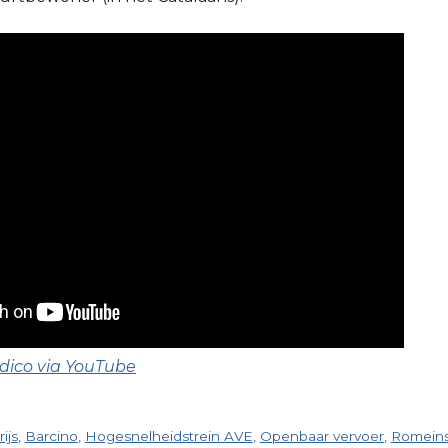
ódico via YouTube
ijs
,
Barcino
,
Hogesnelheidstrein AVE
,
Openbaar vervoer
,
Romeins