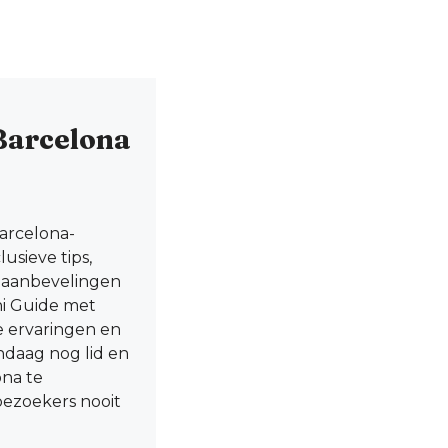
Barcelona
Barcelona-
usieve tips,
e aanbevelingen
ni Guide met
le ervaringen en
andaag nog lid en
ona te
ezoekers nooit