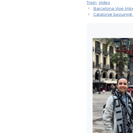
Trein
,
Video
Barcelona Vive Méx
Catalonië bezuinigt