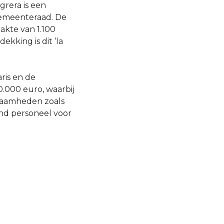
grera is een
gemeenteraad. De
lakte van 1.100
dekking is dit ‘la
ris en de
0.000 euro, waarbij
zaamheden zoals
nd personeel voor