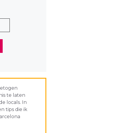
 getogen
is te laten
 locals. In
 tips die ik
Barcelona