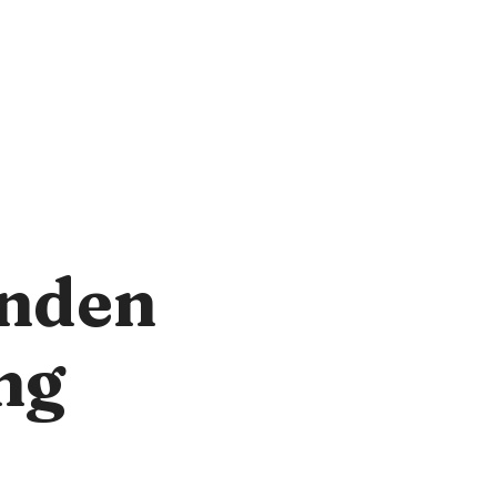
onden
ng