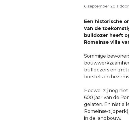
6 september 2011
doo
Een historische o
van de toekomstig
bulldozer heeft o
Romeinse villa va
Sommige bewoners v
bouwwerkzaamheden
bulldozers en grot
borstels en bezem
Hoewel zij nog nie
600 jaar van de Rom
gelaten. En niet al
Romeinse-tijdperk)
in de landbouw.