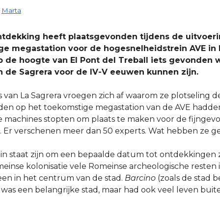
r
Marta
ntdekking heeft plaatsgevonden tijdens de uitvoer
e megastation voor de hogesnelheidstrein AVE in 
p de hoogte van El Pont del Treball iets gevonden 
n de Sagrera voor de IV-V eeuwen kunnen zijn.
an La Sagrera vroegen zich af waarom ze plotseling d
 op het toekomstige megastation van de AVE hadden
e machines stopten om plaats te maken voor de fijngevo
s. Er verschenen meer dan 50 experts. Wat hebben ze 
t in staat zijn om een bepaalde datum tot ontdekkingen
einse kolonisatie vele Romeinse archeologische resten 
leen in het centrum van de stad.
Barcino
(zoals de stad 
 was een belangrijke stad, maar had ook veel leven buit