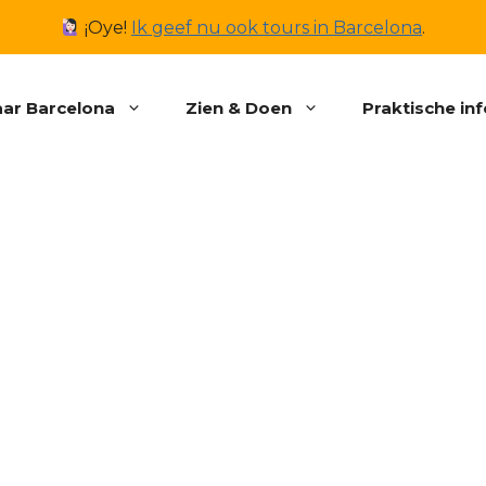
¡Oye!
Ik geef nu ook tours in Barcelona
.
ar Barcelona
Zien & Doen
Praktische in