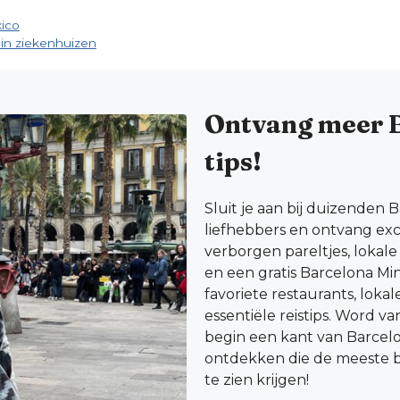
ico
 in ziekenhuizen
Ontvang meer 
tips!
Sluit je aan bij duizenden 
liefhebbers en ontvang excl
verborgen pareltjes, lokal
en een gratis Barcelona Mi
favoriete restaurants, loka
essentiële reistips. Word v
begin een kant van Barcel
ontdekken die de meeste b
te zien krijgen!