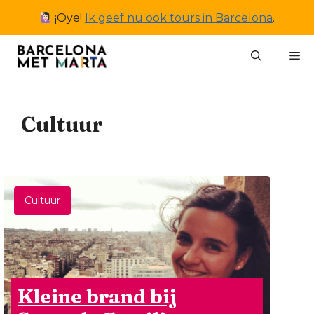
Ga
¡Oye!
Ik geef nu ook tours in Barcelona
.
naar
de
M
inhoud
Cultuur
Cultuur
Kleine brand bij