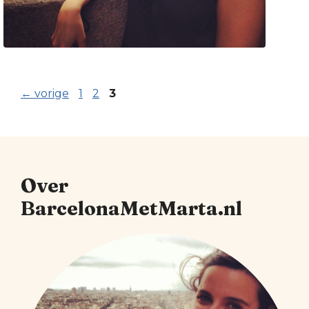
Pagina
Pagina
Pagina
←
vorige
1
2
3
Over
BarcelonaMetMarta.nl