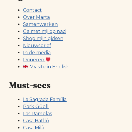
Contact
Over Marta
Samenwerken
Ga met mij op pad
Shop mijn gidsen
Nieuwsbrief
In de media
Doneren
My site in English
Must-sees
La Sagrada Família
Park Güell
Las Ramblas
Casa Batlló
Casa Milà