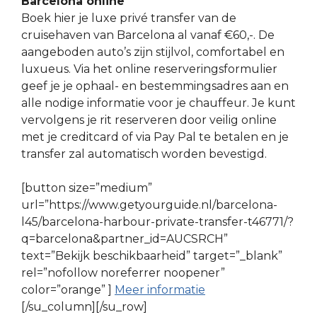
Barcelona online
Boek hier je luxe privé transfer van de
cruisehaven van Barcelona al vanaf €60,-. De
aangeboden auto’s zijn stijlvol, comfortabel en
luxueus. Via het online reserveringsformulier
geef je je ophaal- en bestemmingsadres aan en
alle nodige informatie voor je chauffeur. Je kunt
vervolgens je rit reserveren door veilig online
met je creditcard of via Pay Pal te betalen en je
transfer zal automatisch worden bevestigd.
[button size=”medium”
url=”https://www.getyourguide.nl/barcelona-
l45/barcelona-harbour-private-transfer-t46771/?
q=barcelona&partner_id=AUCSRCH”
text=”Bekijk beschikbaarheid” target=”_blank”
rel=”nofollow noreferrer noopener”
color=”orange” ]
Meer informatie
[/su_column][/su_row]