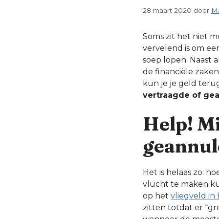
28 maart 2020
door
Ma
Soms zit het niet m
vervelend is om een 
soep lopen. Naast a
de financiële zaken
kun je je geld terug
vertraagde of ge
Help! Mi
geannul
Het is helaas zo: h
vlucht te maken ku
op het
vliegveld in
zitten totdat er “g