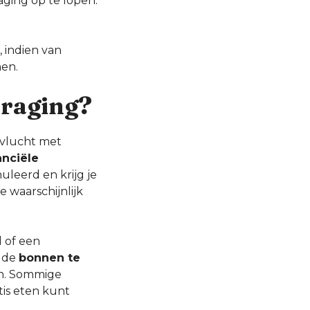
aging op te lopen.
, indien van
nen.
traging?
 vlucht met
anciële
uleerd en krijg je
 waarschijnlijk
d of een
m de
bonnen te
en. Sommige
tis eten kunt