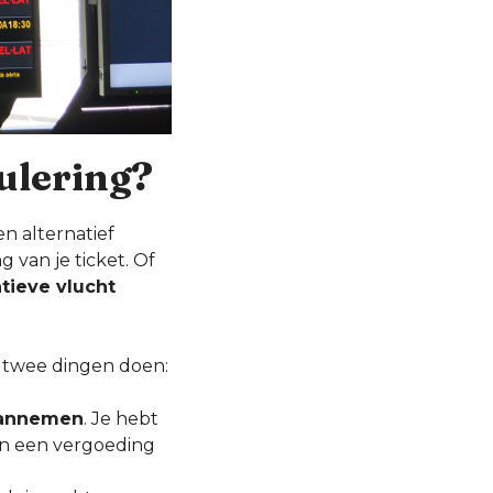
ulering?
n alternatief
g van je ticket. Of
atieve vlucht
twee dingen doen:
 aannemen
. Je hebt
en een vergoeding