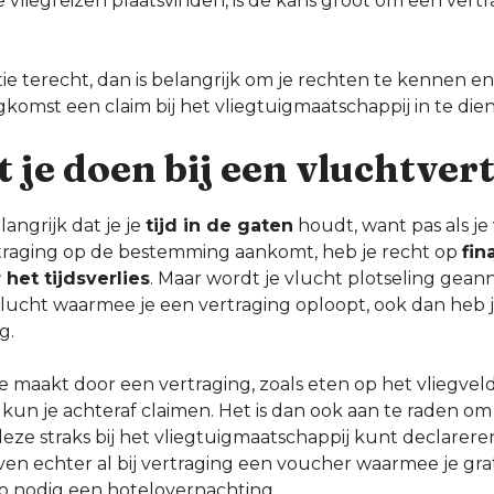
liegreizen plaatsvinden, is de kans groot om een vertr
tie terecht, dan is belangrijk om je rechten te kennen en
ugkomst een claim bij het vliegtuigmaatschappij in te die
 je doen bij een vluchtver
langrijk dat je je
tijd in de gaten
houdt, want pas als je
traging op de bestemming aankomt, heb je recht op
fin
het tijdsverlies
. Maar wordt je vlucht plotseling geann
ucht waarmee je een vertraging oploopt, ook dan heb je
g.
e maakt door een vertraging, zoals eten op het vliegvel
kun je achteraf claimen. Het is dan ook aan te raden o
deze straks bij het vliegtuigmaatschappij kunt declarer
en echter al bij vertraging een voucher waarmee je gra
zo nodig een hotelovernachting.