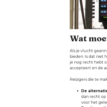
Wat moet
Als je vlucht gean
bieden. Is dat niet 
je nog recht hebt o
accepteert en de a
Reizigers die te m
De alternat
dan recht op
voor het geled