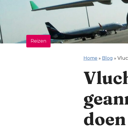
Reizen
Home
»
Blog
»
Vluc
Vluch
geann
doen