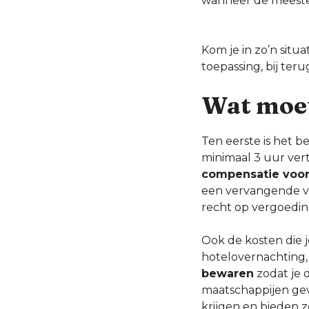
wanneer de meeste v
Kom je in zo’n situa
toepassing, bij ter
Wat moet
Ten eerste is het be
minimaal 3 uur ver
compensatie voor 
een vervangende vl
recht op vergoedin
Ook de kosten die j
hotelovernachting, 
bewaren
zodat je 
maatschappijen gev
krijgen en bieden 