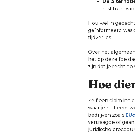
De alternat
restitutie van 
Hou wel in gedach
geïnformeerd was o
tijdverlies.
Over het algemeen 
het op dezelfde da
zijn dat je recht o
Hoe dien
Zelf een claim indi
waar je niet eens w
bedrijven zoals
EUc
vertraagde of gean
juridische procedure