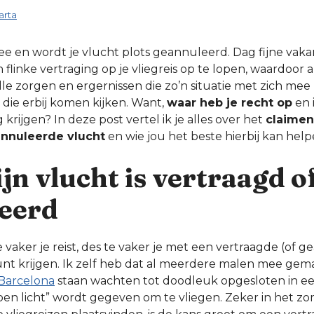
rta
ee en wordt je vlucht plots geannuleerd. Dag fijne vakan
flinke vertraging op je vliegreis op te lopen, waardoor a
lle zorgen en ergernissen die zo’n situatie met zich mee 
 die erbij komen kijken. Want,
waar heb je recht op
en 
 krijgen? In deze post vertel ik je alles over het
claimen
annuleerde vlucht
en wie jou het beste hierbij kan help
jn vlucht is vertraagd o
eerd
oe vaker je reist, des te vaker je met een vertraagde (of 
nt krijgen. Ik zelf heb dat al meerdere malen mee gema
 Barcelona
staan wachten tot doodleuk opgesloten in een
roen licht” wordt gegeven om te vliegen. Zeker in het z