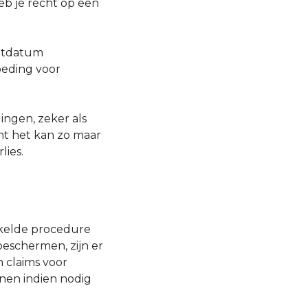
eb je recht op een
chtdatum
oeding voor
ngen, zeker als
nt het kan zo maar
lies.
ikkelde procedure
beschermen, zijn er
n claims voor
nen indien nodig