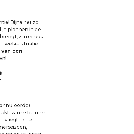
tie! Bijna net zo
l je plannen in de
brengt, zijn er ook
in welke situatie
 van een
en!
f
geannuleerde)
akt, van extra uren
 vliegtuig te
omerseizoen,