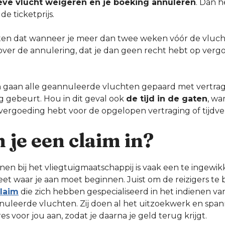
ieve vlucht weigeren en je boeking annuleren
. Dan h
de ticketprijs.
ten dat wanneer je meer dan twee weken vóór de vlu
ver de annulering, dat je dan geen recht hebt op verg
gaan alle geannuleerde vluchten gepaard met vertragi
g gebeurt. Hou in dit geval ook
de tijd in de gaten
, wa
p vergoeding hebt voor de opgelopen vertraging of tijdver
 je een claim in?
enen bij het vliegtuigmaatschappij is vaak een te ingew
eet waar je aan moet beginnen. Juist om de reizigers te 
laim
die zich hebben gespecialiseerd in het indienen va
nuleerde vluchten. Zij doen al het uitzoekwerk en span
s voor jou aan, zodat je daarna je geld terug krijgt.