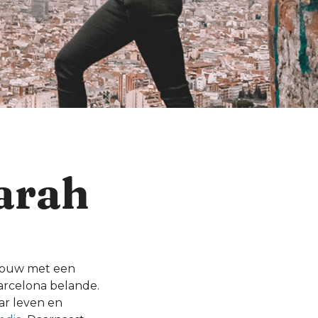
Farah
rouw met een
Barcelona belande.
aar leven en