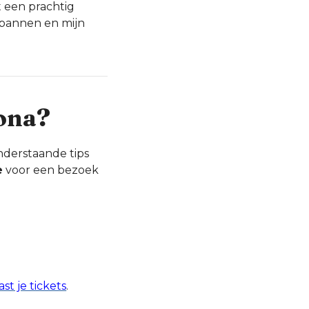
 een prachtig
tspannen en mijn
lona?
nderstaande tips
e
voor een bezoek
ast je tickets
.