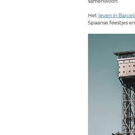
samenwoon.
Het
leven in Barce
Spaanse feestjes en