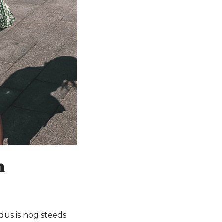
n
dus is nog steeds