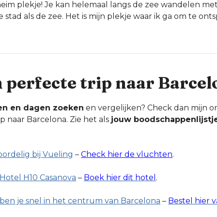
eim plekje! Je kan helemaal langs de zee wandelen met
e stad als de zee. Het is mijn plekje waar ik ga om te on
n perfecte trip naar Barce
en en dagen zoeken
en vergelijken? Check dan mijn o
ip naar Barcelona. Zie het als
jouw boodschappenlijstj
oordelig bij Vueling
–
Check hier de vluchten
.
j Hotel H10 Casanova
–
Boek hier dit hotel
.
ben je snel in het centrum van Barcelona
–
Bestel hier v