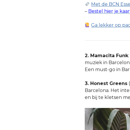
Met de BCN Essen
–
Bestel hier je kaa
Ga lekker op pad
2. Mamacita Funk
muziek in Barcelona
Een must-go in Bar
3. Honest Greens
(
Barcelona. Het inte
en bij te kletsen m