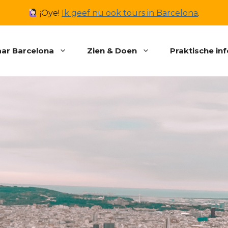
¡Oye!
Ik geef nu ook tours in Barcelona
.
ar Barcelona
Zien & Doen
Praktische in