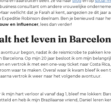
lona en daarbuiten deelt ze via haar
blog
en op
social m
e business consultant om andere vrouwelijke ondernemer
aar wellicht dat je Farah al kent, aangezien ze dit jaar 
 Expeditie Robinson deelnam. Ben je benieuwd naar het 
ouw en influencer
, lees dan verder!
lt het leven in Barcelo
l avontuur begon, nadat ik de reismicrobe te pakken kre
n Barcelona. Op mijn 20 jaar besloot ik om mijn belangrij
n en vertrok ik met een one-way ticket naar Costa Rica, 
droom waar te maken. Overal waar ik kwam bleef ik een t
daarna vertrok ik weer naar het volgende avontuur.
 ik mijn hart verloor al vanaf dag 1, bleef me lokken: Bar
etteld en heb ik mijn Braziliaanse vriend, Daniel leren k