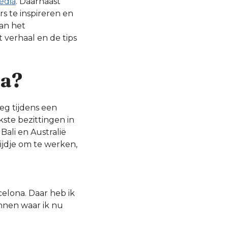
edia
. Daarnaast
s te inspireren en
aan het
verhaal en de tips
na?
eg tijdens een
kste bezittingen in
Bali en Australië
ijdje om te werken,
celona. Daar heb ik
ennen waar ik nu