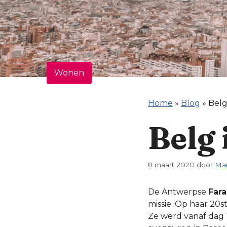
Wonen
Home
»
Blog
»
Belg
Belg 
8 maart 2020
door
Mar
De Antwerpse
Far
missie. Op haar 20s
Ze werd vanaf dag 1 