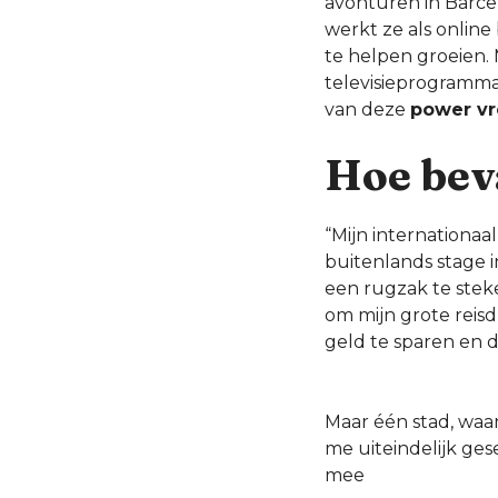
avonturen in Barce
werkt ze als onlin
te helpen groeien. M
televisieprogramma
van deze
power vr
Hoe beva
“Mijn internationaa
buitenlands stage i
een rugzak te steke
om mijn grote reis
geld te sparen en 
Maar één stad, waar
me uiteindelijk ges
mee