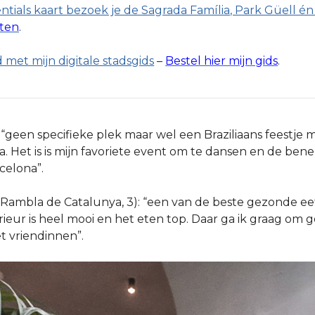
tials kaart bezoek je de Sagrada Família, Park Güell én 
rten
.
 met mijn digitale stadsgids
–
Bestel hier mijn gids
.
: “geen specifieke plek maar wel een Braziliaans feestje 
. Het is is mijn favoriete event om te dansen en de ben
celona”.
Rambla de Catalunya, 3): “een van de beste gezonde eet
rieur is heel mooi en het eten top. Daar ga ik graag om 
et vriendinnen”.