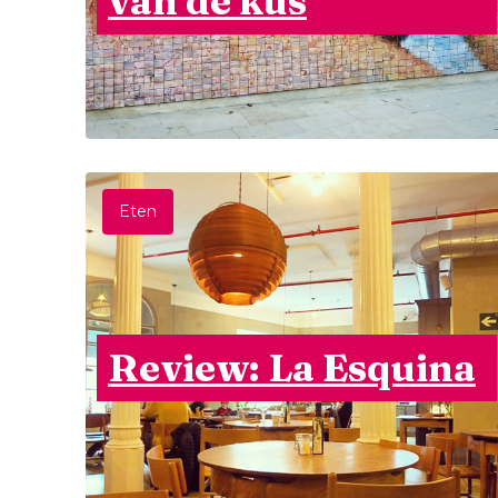
van de kus
Eten
Review: La Esquina