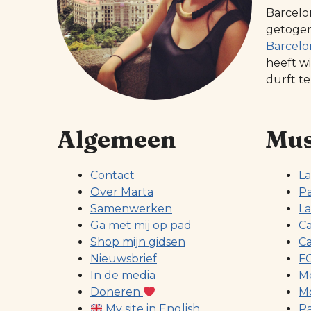
Barcelo
getogen 
Barcelo
heeft w
durft te
Algemeen
Mus
Contact
La
Over Marta
Pa
Samenwerken
La
Ga met mij op pad
Ca
Shop mijn gidsen
Ca
Nieuwsbrief
FC
In de media
Me
Doneren
Mo
My site in English
Pa