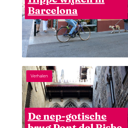
Barcelona
Verhalen
De nep-gotische
brug Pont del Bisbe