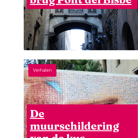
Verhalen
De
muurschildering