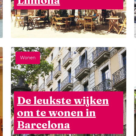
Llimona
Wonen
De leukste wijken
om te wonen in
Barcelona