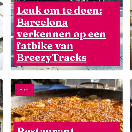
Leuk om te doen:
Barcelona
verkennen op een
fatbike van
BreezyTracks
Eten
Restaurant