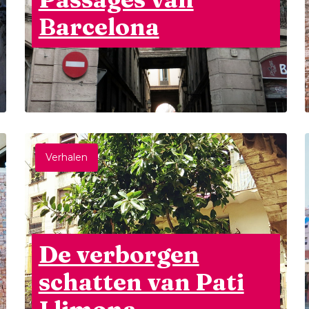
Barcelona
Verhalen
De verborgen
schatten van Pati