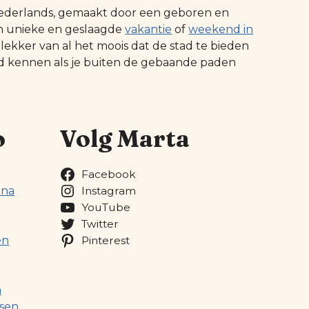
t Nederlands, gemaakt door een geboren en
n unieke en geslaagde
vakantie
of
weekend in
 lekker van al het moois dat de stad te bieden
ed kennen als je buiten de gebaande paden
o
Volg Marta
Facebook
ona
Instagram
YouTube
Twitter
en
Pinterest
a
sen