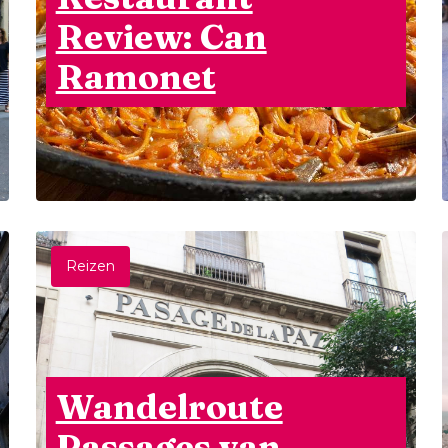
Review: Can
Ramonet
Reizen
Wandelroute
Passages van