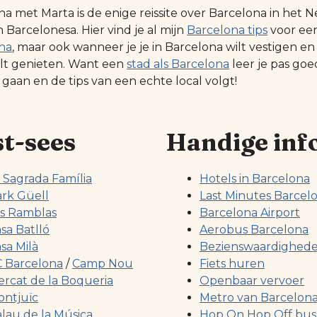
na met Marta is de enige reissite over Barcelona in he
Barcelonesa. Hier vind je al mijn
Barcelona tips
voor ee
na
, maar ook wanneer je je in Barcelona wilt vestigen en
ilt genieten. Want een
stad als Barcelona
leer je pas go
 gaan en de tips van een echte local volgt!
t-sees
Handige inf
 Sagrada Família
Hotels in Barcelona
rk Güell
Last Minutes Barcel
s Ramblas
Barcelona Airport
sa Batlló
Aerobus Barcelona
sa Milà
Bezienswaardighed
 Barcelona
/
Camp Nou
Fiets huren
rcat de la Boqueria
Openbaar vervoer
ntjuïc
Metro van Barcelon
lau de la Música
Hop On Hop Off bus