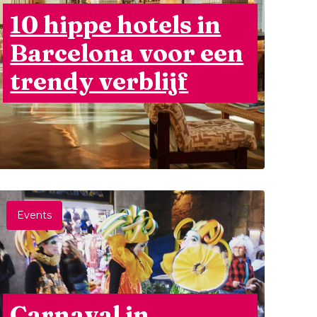
10 hippe hotels in
Barcelona voor een
trendy verblijf
Events
Carnaval in