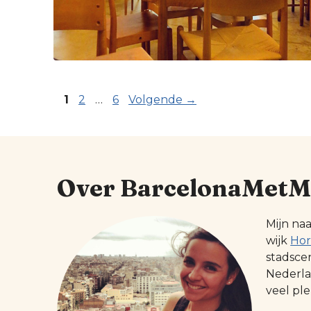
Pagina
Pagina
Pagina
1
2
…
6
Volgende
→
Over BarcelonaMetM
Mijn na
wijk
Hor
stadsce
Nederlan
veel ple