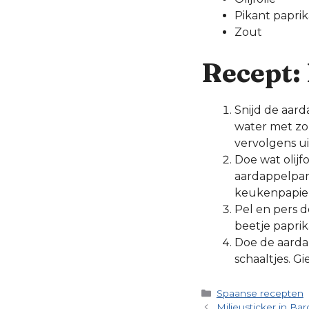
Pikant papri
Zout
Recept:
Snijd de aard
water met zou
vervolgens ui
Doe wat olijf
aardappelpart
keukenpapier
Pel en pers d
beetje papri
Doe de aardap
schaaltjes. G
Categorieën
Spaanse recepten
Milieusticker in Ba