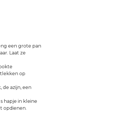
reng een grote pan
ar. Laat ze
kookte
itlekken op
 de azijn, een
s hapje in kleine
et opdienen.