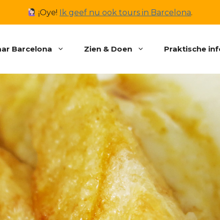
¡Oye!
Ik geef nu ook tours in Barcelona
.
ar Barcelona
Zien & Doen
Praktische in