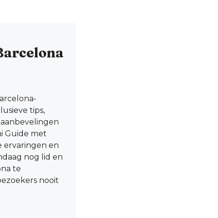
Barcelona
Barcelona-
usieve tips,
e aanbevelingen
ni Guide met
le ervaringen en
andaag nog lid en
ona te
ezoekers nooit