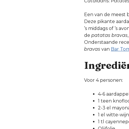
Catalaans: Patate
Een van de meest b
Deze pikante aarda
’s middags of ’s av
de
patatas bravas
Onderstaande recep
bravas
van
Bar To
Ingredië
Voor 4 personen:
4-6 aardappe
1 teen knoflo
2-3 el mayon
1 el witte-wijn
1 tl cayenne
Olijfolie