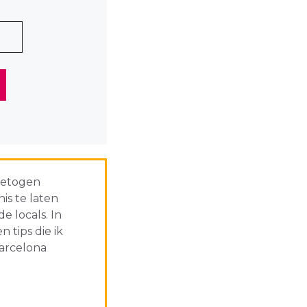
 getogen
is te laten
 locals. In
 tips die ik
Barcelona