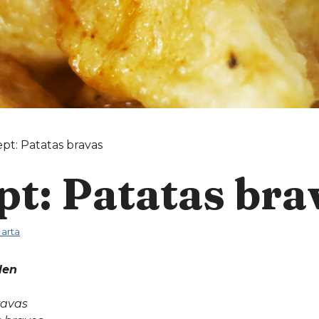
pt: Patatas bravas
pt: Patatas bra
arta
len
ravas