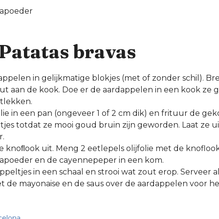
kapoeder
 Patatas bravas
appelen in gelijkmatige blokjes (met of zonder schil). B
t aan de kook. Doe er de aardappelen in een kook ze ga
tlekken.
olie in een pan (ongeveer 1 of 2 cm dik) en frituur de ge
jes totdat ze mooi goud bruin zijn geworden. Laat ze u
.
e knoﬂook uit. Meng 2 eetlepels olijfolie met de knoflook,
kapoeder en de cayennepeper in een kom.
peltjes in een schaal en strooi wat zout erop. Serveer al
iet de mayonaise en de saus over de aardappelen voor h
rcelona