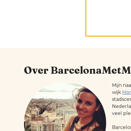
Over BarcelonaMetM
Mijn na
wijk
Hor
stadsce
Nederlan
veel ple
Barcelo