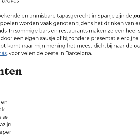
s braves
ekende en onmisbare tapasgerecht in Spanje zijn de
pa
ppelen worden vaak genoten tijdens het drinken van een
onds. In sommige bars en restaurants maken ze een heel 
, door een eigen sausje of bijzondere presentatie erbij te
t komt naar mijn mening het meest dichtbij naar de
pa
más
, voor velen de beste in Barcelona.
nten
len
ok
aise
azijn
peper