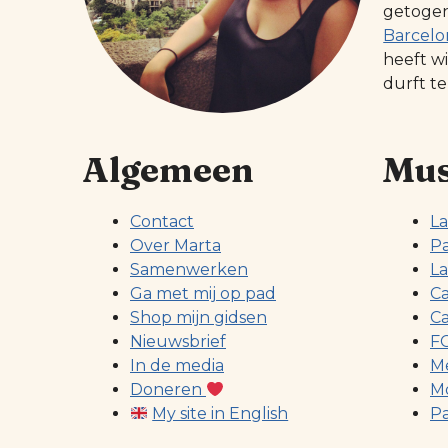
getogen 
Barcelo
heeft w
durft te
Algemeen
Mus
Contact
La
Over Marta
Pa
Samenwerken
La
Ga met mij op pad
Ca
Shop mijn gidsen
Ca
Nieuwsbrief
FC
In de media
Me
Doneren
Mo
My site in English
Pa