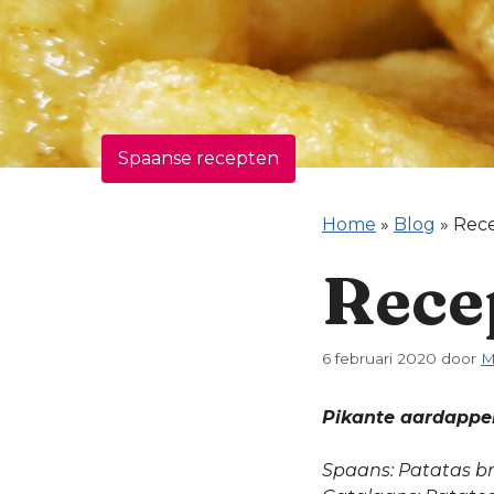
Spaanse recepten
Home
»
Blog
»
Rece
Rece
6 februari 2020
door
M
Pikante aardappe
Spaans: Patatas b