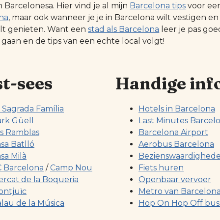
Barcelonesa. Hier vind je al mijn
Barcelona tips
voor ee
na
, maar ook wanneer je je in Barcelona wilt vestigen en
ilt genieten. Want een
stad als Barcelona
leer je pas go
 gaan en de tips van een echte local volgt!
t-sees
Handige inf
 Sagrada Família
Hotels in Barcelona
rk Güell
Last Minutes Barcel
s Ramblas
Barcelona Airport
sa Batlló
Aerobus Barcelona
sa Milà
Bezienswaardighed
 Barcelona
/
Camp Nou
Fiets huren
rcat de la Boqueria
Openbaar vervoer
ntjuïc
Metro van Barcelon
lau de la Música
Hop On Hop Off bus