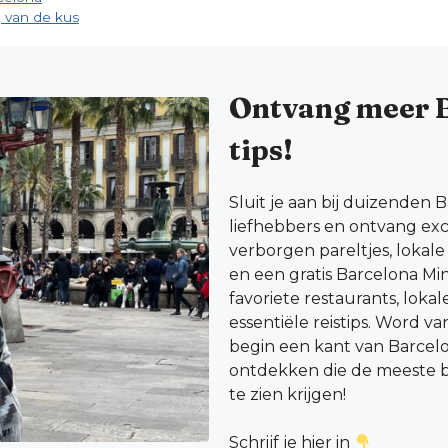
 van de kus
Ontvang meer 
tips!
Sluit je aan bij duizenden 
liefhebbers en ontvang excl
verborgen pareltjes, lokal
en een gratis Barcelona Mi
favoriete restaurants, loka
essentiële reistips. Word v
begin een kant van Barcel
ontdekken die de meeste b
te zien krijgen!
Schrijf je hier in