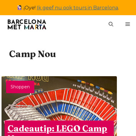
Ga
¡Oye!
Ik geef nu ook tours in Barcelona
.
naar
de
M
inhoud
Camp Nou
Shoppen
Cadeautip: LEGO Camp