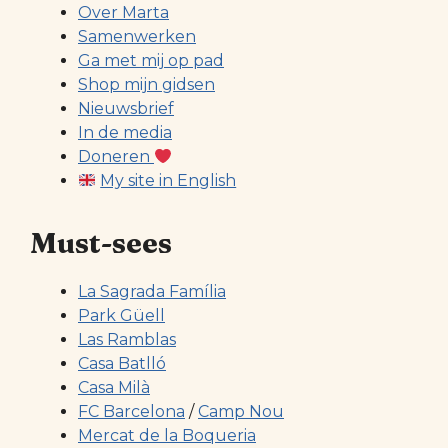
Over Marta
Samenwerken
Ga met mij op pad
Shop mijn gidsen
Nieuwsbrief
In de media
Doneren
My site in English
Must-sees
La Sagrada Família
Park Güell
Las Ramblas
Casa Batlló
Casa Milà
FC Barcelona
/
Camp Nou
Mercat de la Boqueria