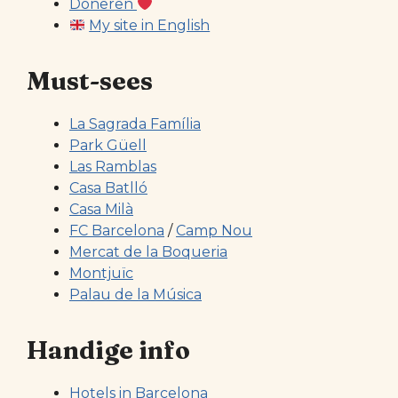
Doneren
My site in English
Must-sees
La Sagrada Família
Park Güell
Las Ramblas
Casa Batlló
Casa Milà
FC Barcelona
/
Camp Nou
Mercat de la Boqueria
Montjuïc
Palau de la Música
Handige info
Hotels in Barcelona