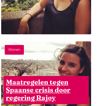
Wonen
Maatregelen tegen
Spaanse crisis door
regering Rajoy