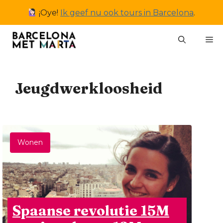
Ga
¡Oye!
Ik geef nu ook tours in Barcelona
.
naar
de
M
inhoud
Jeugdwerkloosheid
Wonen
Spaanse revolutie 15M