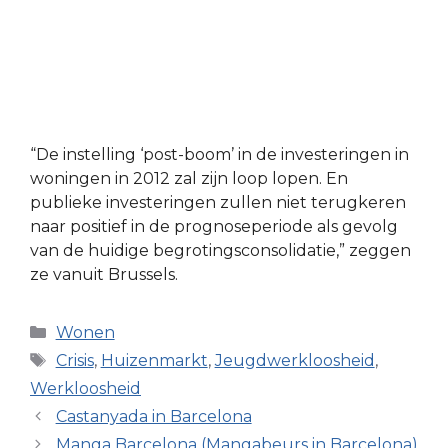
“De instelling ‘post-boom’ in de investeringen in
woningen in 2012 zal zijn loop lopen. En
publieke investeringen zullen niet terugkeren
naar positief in de prognoseperiode als gevolg
van de huidige begrotingsconsolidatie,” zeggen
ze vanuit Brussels.
Categorieën
Wonen
Tags
Crisis
,
Huizenmarkt
,
Jeugdwerkloosheid
,
Werkloosheid
Castanyada in Barcelona
Manga Barcelona (Mangabeurs in Barcelona)