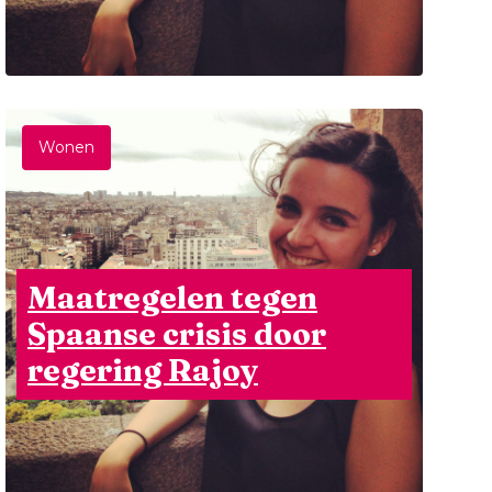
Wonen
Maatregelen tegen
Spaanse crisis door
regering Rajoy