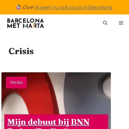
Ga
¡Oye!
Ik geef nu ook tours in Barcelona
.
naar
de
M
inhoud
Crisis
Media
Mijn debuut bij BNN