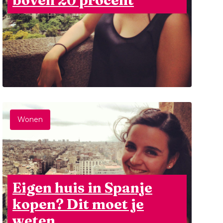
boven 20 procent
Wonen
Eigen huis in Spanje
kopen? Dit moet je
weten