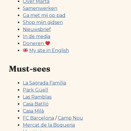
Over Marta
Samenwerken
Ga met mij op pad
Shop mijn gidsen
Nieuwsbrief
In de media
Doneren
My site in English
Must-sees
La Sagrada Família
Park Güell
Las Ramblas
Casa Batlló
Casa Milà
FC Barcelona
/
Camp Nou
Mercat de la Boqueria