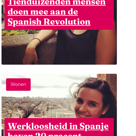
Tienduizenden mensen
doen mee aan de
Spanish Revolution
Wonen
Werkloosheid in Spanje