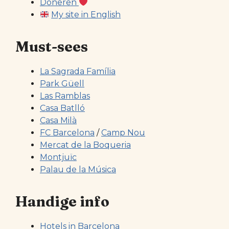
Doneren
My site in English
Must-sees
La Sagrada Família
Park Güell
Las Ramblas
Casa Batlló
Casa Milà
FC Barcelona
/
Camp Nou
Mercat de la Boqueria
Montjuïc
Palau de la Música
Handige info
Hotels in Barcelona