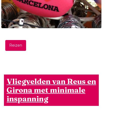
Reizen
Vliegvelden van Reus en
Girona met minimale
inspanning