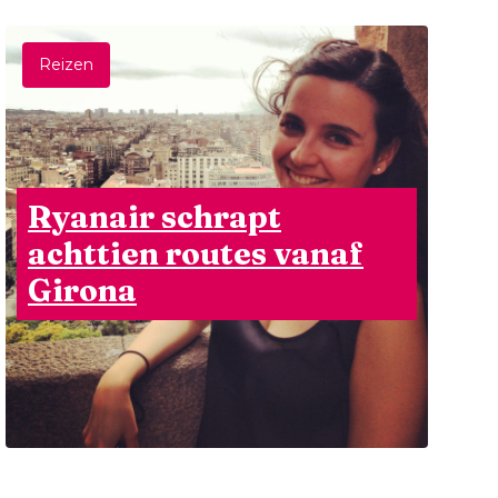
Reizen
Ryanair schrapt
achttien routes vanaf
Girona