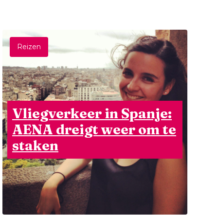
Reizen
Vliegverkeer in Spanje:
AENA dreigt weer om te
staken