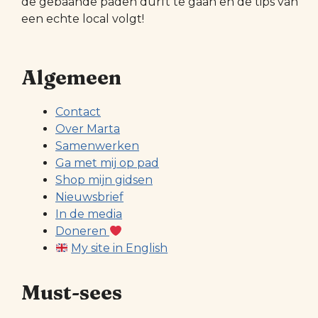
de gebaande paden durft te gaan en de tips van
een echte local volgt!
Algemeen
Contact
Over Marta
Samenwerken
Ga met mij op pad
Shop mijn gidsen
Nieuwsbrief
In de media
Doneren
My site in English
Must-sees