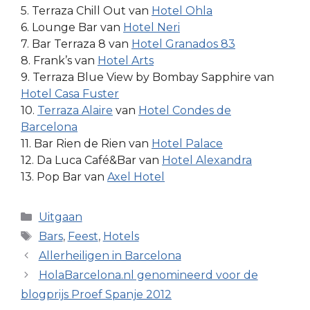
5. Terraza Chill Out van
Hotel Ohla
6. Lounge Bar van
Hotel Neri
7. Bar Terraza 8 van
Hotel Granados 83
8. Frank’s van
Hotel Arts
9. Terraza Blue View by Bombay Sapphire van
Hotel Casa Fuster
10.
Terraza Alaire
van
Hotel Condes de
Barcelona
11. Bar Rien de Rien van
Hotel Palace
12. Da Luca Café&Bar van
Hotel Alexandra
13. Pop Bar van
Axel Hotel
Categorieën
Uitgaan
Tags
Bars
,
Feest
,
Hotels
Allerheiligen in Barcelona
HolaBarcelona.nl genomineerd voor de
blogprijs Proef Spanje 2012