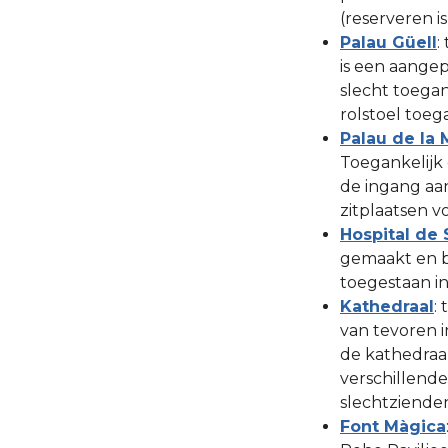
(reserveren is
Palau Güell
:
is een aangep
slecht toegank
rolstoel toeg
Palau de la 
Toegankelijk
de ingang aa
zitplaatsen v
Hospital de 
gemaakt en b
toegestaan i
Kathedraal
:
van tevoren i
de kathedraal
verschillende
slechtziende
Font Màgica