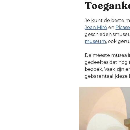
Toeganke
Je kunt de beste 
Joan Miró
en
Picas
geschiedenismus
museum
, ook ger
De meeste musea in
gedeeltes dat nog n
bezoek. Vaak zijn e
gebarentaal (deze l