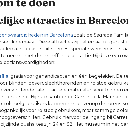
om te doen
ijke attracties in Barcel
zienswaardigheden in Barcelona
zoals de Sagrada Família
nkelijk gemaakt. Deze attracties zijn allemaal uitgerust 
allen aangepaste toiletten. Bij speciale wensen, is het 
 te nemen met de betreffende attractie. Bij deze een ov
ke bezienswaardigheden:
ília
: gratis voor gehandicapten en één begeleider. De t
oor blinden, doven, slechthorenden en rolstoelgebruiker
n verschillende talen, tactiele materialen voor blinden 
ondertiteling. Bij hun kantoor op Carrer de la Marina he
op: rolstoelgebruikers kunnen niet bovenop de torens k
toegankelijk voor rolstoelgebruikers, maar sommige delen
ogteverschillen. Gebruik hiervoor de ingang bij Carret
bijzijnde bushaltes zijn 24 en 92. Het museum in het par