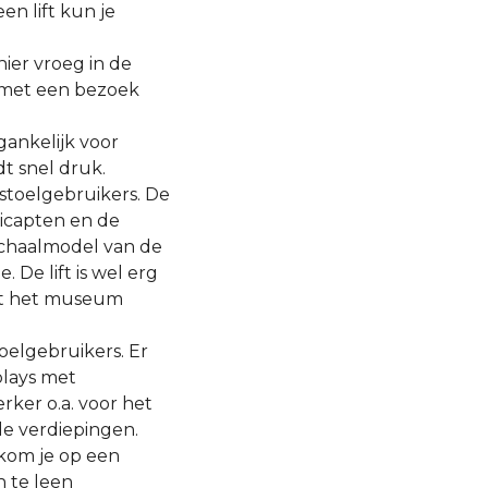
n lift kun je
hier vroeg in de
 met een bezoek
gankelijk voor
t snel druk.
lstoelgebruikers. De
icapten en de
 schaalmodel van de
. De lift is wel erg
eent het museum
oelgebruikers. Er
plays met
ker o.a. voor het
de verdiepingen.
 kom je op een
n te leen