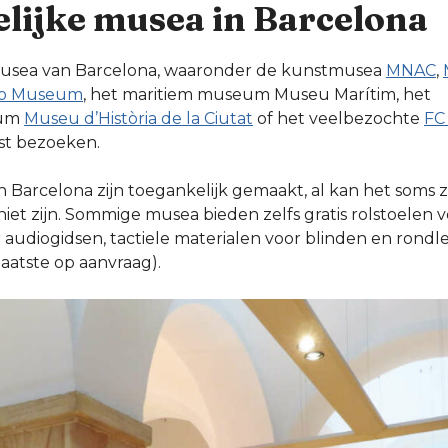
lijke musea in Barcelona
musea van Barcelona, waaronder de kunstmusea
MNAC
,
so Museum
, het maritiem museum Museu Marítim, het
eum
Museu d’Història de la Ciutat
of het veelbezochte
FC
ust bezoeken.
 Barcelona zijn toegankelijk gemaakt, al kan het soms z
iet zijn. Sommige musea bieden zelfs gratis rolstoelen vo
r audiogidsen, tactiele materialen voor blinden en rondl
aatste op aanvraag).