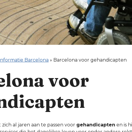
informatie Barcelona
»
Barcelona voor gehandicapten
elona voor
ndicapten
zich al jaren aan te passen voor
gehandicapten
en is h
services die het dagelijkse leven voor onder andere rols