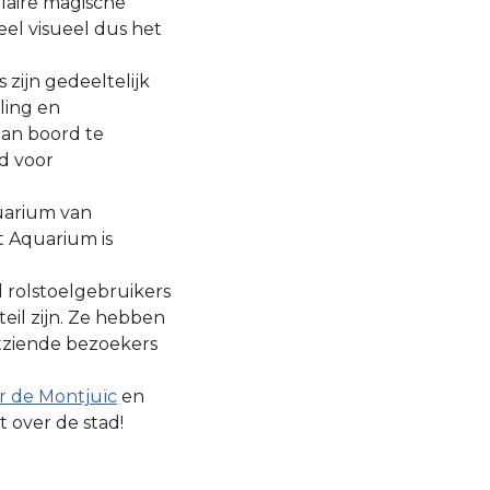
ulaire magische
eel visueel dus het
zijn gedeeltelijk
ling en
aan boord te
d voor
quarium van
t Aquarium is
l rolstoelgebruikers
eil zijn. Ze hebben
htziende bezoekers
r de Montjuïc
en
t over de stad!