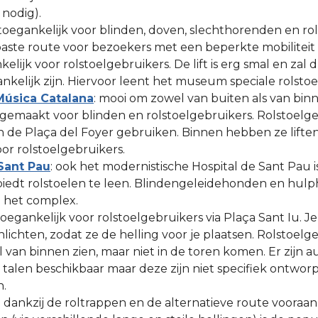
 nodig).
 toegankelijk voor blinden, doven, slechthorenden en rol
aste route voor bezoekers met een beperkte mobiliteit 
elijk voor rolstoelgebruikers. De lift is erg smal en zal 
ankelijk zijn. Hiervoor leent het museum speciale rolstoe
Música Catalana
: mooi om zowel van buiten als van binn
 gemaakt voor blinden en rolstoelgebruikers. Rolstoel
n de Plaça del Foyer gebruiken. Binnen hebben ze lifte
oor rolstoelgebruikers.
Sant Pau
: ook het modernistische Hospital de Sant Pau is
iedt rolstoelen te leen. Blindengeleidehonden en hulp
n het complex.
 toegankelijk voor rolstoelgebruikers via Plaça Sant Iu.
nlichten, zodat ze de helling voor je plaatsen. Rolstoe
 van binnen zien, maar niet in de toren komen. Er zijn a
 talen beschikbaar maar deze zijn niet specifiek ontwor
n.
: dankzij de roltrappen en de alternatieve route vooraan