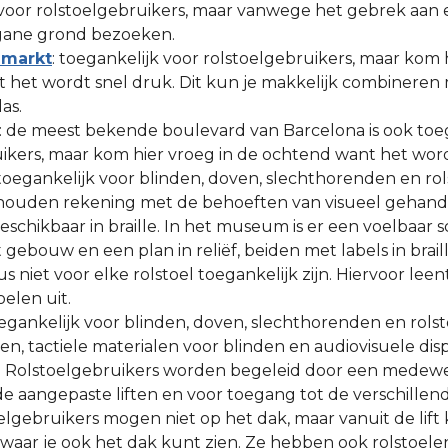
voor rolstoelgebruikers, maar vanwege het gebrek aan ee
gane grond bezoeken.
 markt
: toegankelijk voor rolstoelgebruikers, maar kom 
 het wordt snel druk. Dit kun je makkelijk combineren
as.
: de meest bekende boulevard van Barcelona is ook toe
ikers, maar kom hier vroeg in de ochtend want het word
 toegankelijk voor blinden, doven, slechthorenden en ro
houden rekening met de behoeften van visueel gehand
beschikbaar in braille. In het museum is er een voelbaar
gebouw en een plan in reliëf, beiden met labels in braille
us niet voor elke rolstoel toegankelijk zijn. Hiervoor l
oelen uit.
oegankelijk voor blinden, doven, slechthorenden en rolst
sen, tactiele materialen voor blinden en audiovisuele dis
g. Rolstoelgebruikers worden begeleid door een medewer
e aangepaste liften en voor toegang tot de verschillen
oelgebruikers mogen niet op het dak, maar vanuit de lift
waar je ook het dak kunt zien. Ze hebben ook rolstoele