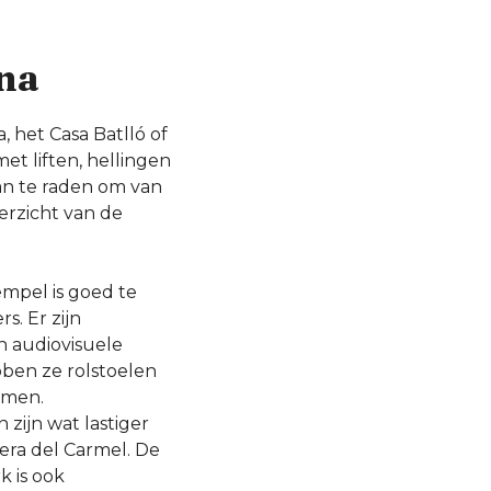
ona
, het Casa Batlló of
met liften, hellingen
aan te raden om van
erzicht van de
empel is goed te
s. Er zijn
en audiovisuele
bben ze rolstoelen
omen.
 zijn wat lastiger
era del Carmel. De
k is ook