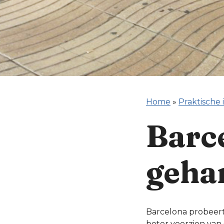
Home
»
Praktische 
Barc
geha
Barcelona probeert 
beter voorzien van 