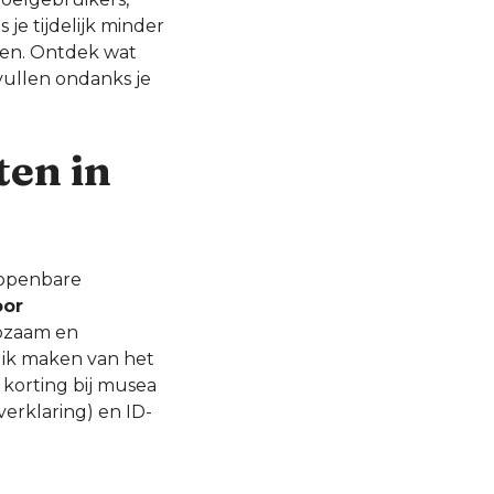
je tijdelijk minder
ken. Ontdek wat
vullen ondanks je
ten in
 openbare
oor
lpzaam en
uik maken van het
korting bij musea
erklaring) en ID-