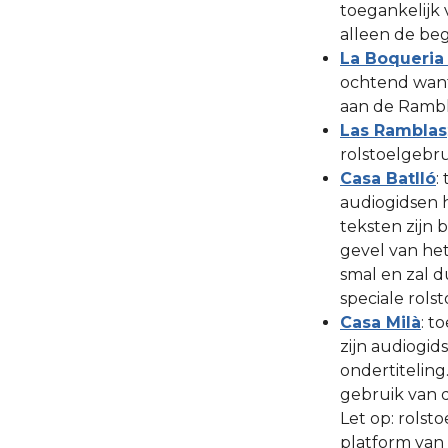
toegankelijk 
alleen de be
La Boqueria
ochtend want
aan de Rambl
Las Ramblas
rolstoelgebru
Casa Batlló
:
audiogidsen 
teksten zijn 
gevel van het 
smal en zal d
speciale rolst
Casa Milà
: t
zijn audiogid
ondertitelin
gebruik van d
Let op: rolst
platform van 