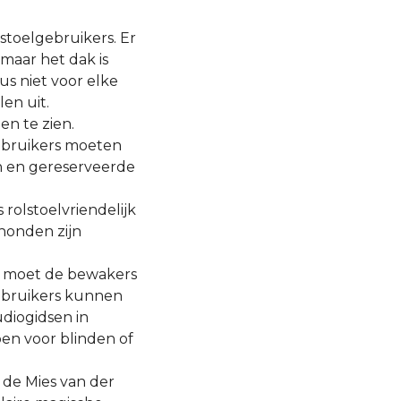
stoelgebruikers. Er
maar het dak is
dus niet voor elke
len uit.
en te zien.
gebruikers moeten
n en gereserveerde
 rolstoelvriendelijk
honden zijn
 Je moet de bewakers
lgebruikers kunnen
udiogidsen in
pen voor blinden of
 de Mies van der