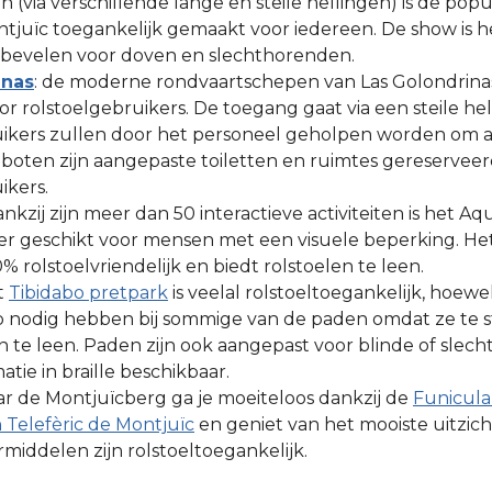
n (via verschillende lange en steile hellingen) is de pop
ntjuïc toegankelijk gemaakt voor iedereen. De show is h
e bevelen voor doven en slechthorenden.
inas
: de moderne rondvaartschepen van Las Golondrinas 
r rolstoelgebruikers. De toegang gaat via een steile hel
uikers zullen door het personeel geholpen worden om 
boten zijn aangepaste toiletten en ruimtes gereserveer
ikers.
dankzij zijn meer dan 50 interactieve activiteiten is het A
er geschikt voor mensen met een visuele beperking. He
% rolstoelvriendelijk en biedt rolstoelen te leen.
et
Tibidabo pretpark
is veelal rolstoeltoegankelijk, hoewe
p nodig hebben bij sommige van de paden omdat ze te st
n te leen. Paden zijn ook aangepast voor blinde of slec
matie in braille beschikbaar.
aar de Montjuïcberg ga je moeiteloos dankzij de
Funicula
 Telefèric de Montjuïc
en geniet van het mooiste uitzich
middelen zijn rolstoeltoegankelijk.