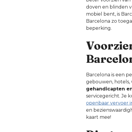
doven en blinden ve
mobiel bent, is Ba
Barcelona zo toegan
beperking.
Voorzie
Barcelo
Barcelona is een p
gebouwen, hotels, w
gehandicapten en
servicegericht. Je
openbaar vervoer i
en bezienswaardigh
kaart mee!