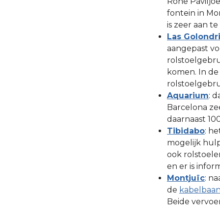
Rohe Paviljoe
fontein in Mo
is zeer aan t
Las Golondr
aangepast voo
rolstoelgebr
komen. In de 
rolstoelgebru
Aquarium
: 
Barcelona ze
daarnaast 100
Tibidabo
: h
mogelijk hul
ook rolstoele
en er is infor
Montjuïc
: n
de
kabelbaan
Beide vervoer