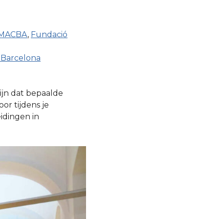
MACBA
,
Fundació
 Barcelona
ijn dat bepaalde
or tijdens je
eidingen in