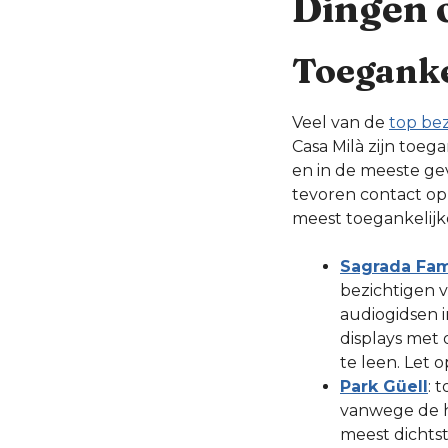
Dingen 
Toegankel
Veel van de
top be
Casa Milà zijn toega
en in de meeste gev
tevoren contact op
meest toegankelij
Sagrada Fam
bezichtigen v
audiogidsen i
displays met 
te leen. Let 
Park Güell
: 
vanwege de ho
meest dichtst