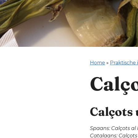
Home
»
Praktische 
Calço
Calçots 
Spaans: Calçots al
Catalaans: Calçots