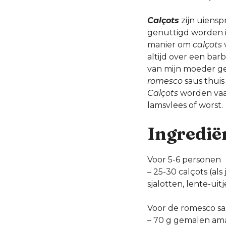
Calçots
zijn uiensp
genuttigd worden 
manier om
calçots
altijd over een bar
van mijn moeder g
romesco
saus thuis
Calçots
worden vaak
lamsvlees of worst.
Ingredië
Voor 5-6 personen
– 25-30 calçots (al
sjalotten, lente-uitj
Voor de romesco s
– 70 g gemalen am