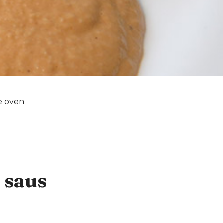
de oven
 saus