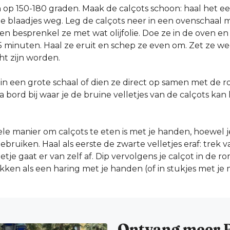
op 150-180 graden. Maak de calçots schoon: haal het eer
ne blaadjes weg. Leg de calçots neer in een ovenschaal 
n besprenkel ze met wat olijfolie. Doe ze in de oven en
 minuten. Haal ze eruit en schep ze even om. Zet ze we
ht zijn worden.
 in een grote schaal of dien ze direct op samen met de 
 bord bij waar je de bruine velletjes van de calçots kan 
ele manier om calçots te eten is met je handen, hoewel 
bruiken. Haal als eerste de zwarte velletjes eraf: trek v
tje gaat er van zelf af. Dip vervolgens je calçot in de r
kken als een haring met je handen (of in stukjes met je
Ontvang meer 