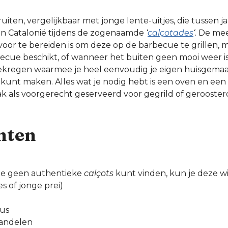
ruiten, vergelijkbaar met jonge lente-uitjes, die tussen 
in Catalonië tijdens de zogenaamde
‘
calçotades
‘
. De mee
voor te bereiden is om deze op de barbecue te grillen, m
becue beschikt, of wanneer het buiten geen mooi weer is,
ekregen waarmee je heel eenvoudig je eigen huisgema
 kunt maken. Alles wat je nodig hebt is een oven en e
 als voorgerecht geserveerd voor gegrild of geroosterd
nten
s je geen authentieke
calçots
kunt vinden, kun je deze wi
es of jonge prei)
aus
andelen