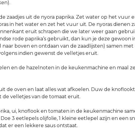
en).
de zaadjes uit de nyora paprika. Zet water op het vuur 
oras in het water en zet het vuur uit. De nyoras dienen 
innenkant eruit schrapen die we later weer gaan gebru
dse rode paprika’s gebruikt, dan kun je deze gewoon in
l naar boven en ontdaan van de zaadlijsten) samen met 
olgens indien gewenst de velletjes eruit.
len en de hazelnoten in de keukenmachine en maal ze g
.
 uit de oven en laat alles wat afkoelen. Duw de knoflook
de velletjes van de tomaat eruit.
prika, ui, knoflook en tomaten in de keukenmachine sa
oe 3 eetlepels olijfolie, 1 kleine eetlepel azijn en een 
dat er een lekkere saus ontstaat.