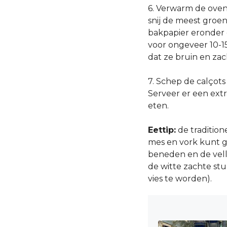
6. Verwarm de oven 
snij de meest groe
bakpapier eronder e
voor ongeveer 10-15
dat ze bruin en zac
7. Schep de calçots
Serveer er een extra
eten.
Eettip:
de tradition
mes en vork kunt ge
beneden en de velle
de witte zachte stu
vies te worden).