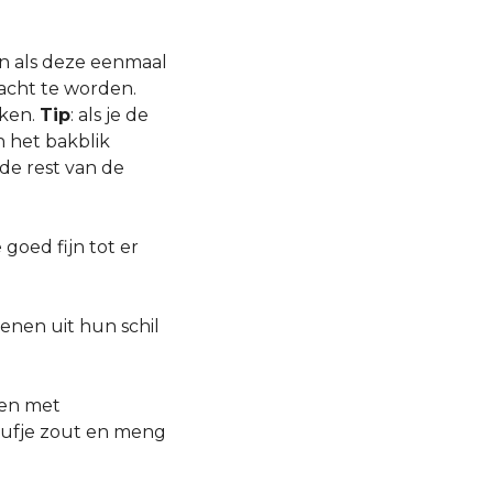
en als deze eenmaal
zacht te worden.
iken.
Tip
: als je de
 het bakblik
de rest van de
oed fijn tot er
tenen uit hun schil
men met
snufje zout en meng