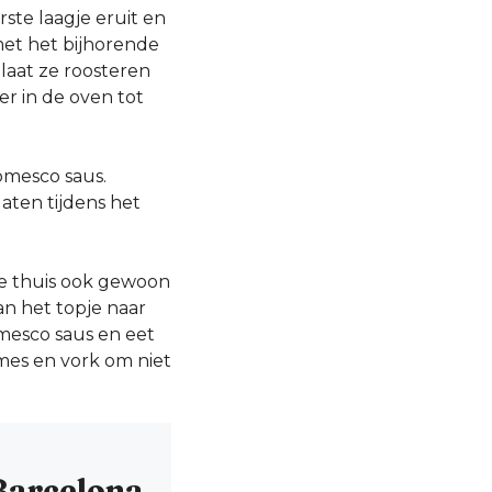
ste laagje eruit en
met het bijhorende
 laat ze roosteren
er in de oven tot
romesco saus.
laten tijdens het
je thuis ook gewoon
an het topje naar
omesco saus en eet
 mes en vork om niet
Barcelona