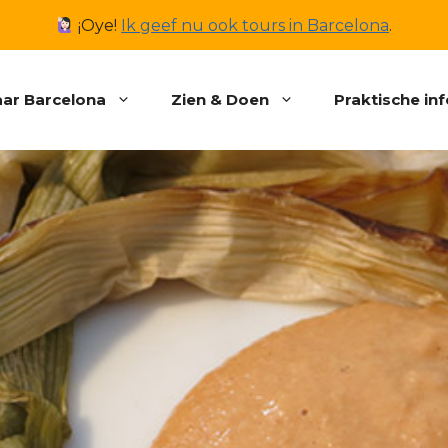
¡Oye!
Ik geef nu ook tours in Barcelona
.
ar Barcelona
Zien & Doen
Praktische in