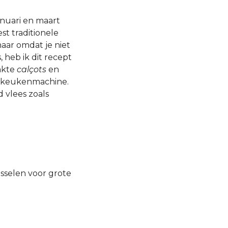
januari en maart
st traditionele
aar omdat je niet
 heb ik dit recept
akte
calçots
en
en keukenmachine.
 vlees zoals
sselen voor grote