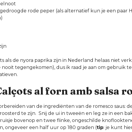
zelnoot
f gedroogde rode peper (als alternatief kun je een paar 
n)
zijn
s als de nyora paprika zijn in Nederland helaas niet verkr
e nooit tegengekomen), dus ik raad je aan om gebruik t
tieven.
Calçots al forn amb salsa 
orbereiden van de ingrediënten van de romesco saus: de
osterd te zijn. Snij de ui in tweeën en leg ze in een bak
uisje bovenop en twee flinke, ongeschilde knoflooktene
n, ongeveer een half uur op 180 graden (
tip
: je kunt hi