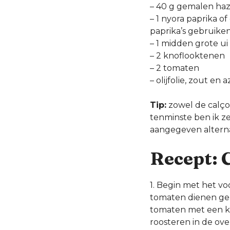
– 40 g gemalen ha
– 1 nyora paprika o
paprika’s gebruike
– 1 midden grote ui
– 2 knoflooktenen
– 2 tomaten
– olijfolie, zout en a
Tip:
zowel de calçot
tenminste ben ik z
aangegeven alterna
Recept: 
1. Begin met het vo
tomaten dienen gero
tomaten met een kr
roosteren in de ove