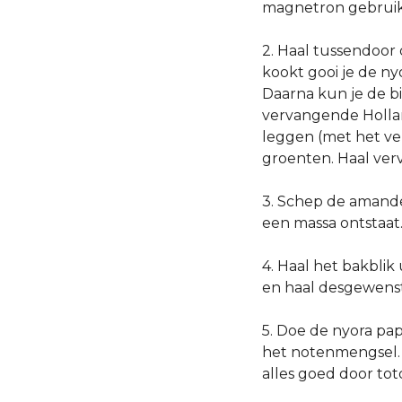
magnetron gebruik
2. Haal tussendoor 
kookt gooi je de ny
Daarna kun je de b
vervangende Hollan
leggen (met het ve
groenten. Haal verv
3. Schep de amande
een massa ontstaat
4. Haal het bakblik
en haal desgewenst 
5. Doe de nyora pa
het notenmengsel. D
alles goed door tot