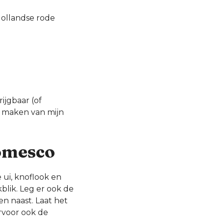
Hollandse rode
ijgbaar (of
e maken van mijn
romesco
 ui, knoflook en
blik. Leg er ook de
n naast. Laat het
ervoor ook de