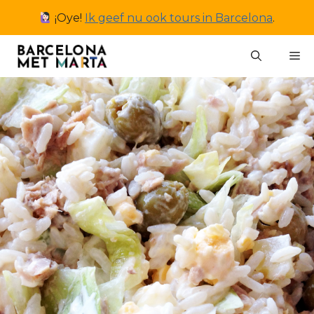
Ga
¡Oye!
Ik geef nu ook tours in Barcelona
.
naar
de
M
inhoud