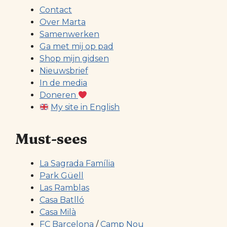
Contact
Over Marta
Samenwerken
Ga met mij op pad
Shop mijn gidsen
Nieuwsbrief
In de media
Doneren
My site in English
Must-sees
La Sagrada Família
Park Güell
Las Ramblas
Casa Batlló
Casa Milà
FC Barcelona
/
Camp Nou