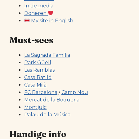
In de media
Doneren
My site in English
Must-sees
La Sagrada Família
Park Güell
Las Ramblas
Casa Batlló
Casa Milà
FC Barcelona
/
Camp Nou
Mercat de la Boqueria
Montjuïc
Palau de la Música
Handige info