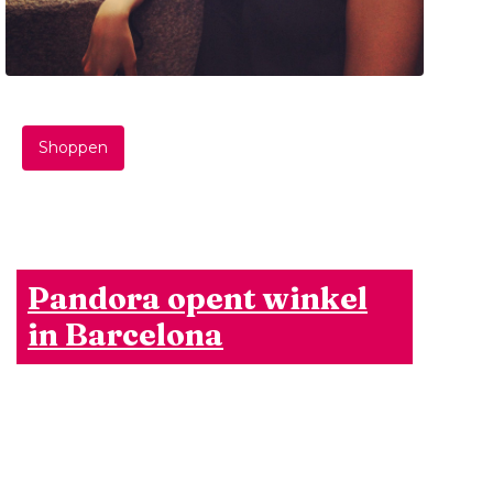
Shoppen
Pandora opent winkel
in Barcelona