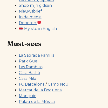
Shop mijn gidsen
Nieuwsbrief
In de media
Doneren
My site in English
Must-sees
La Sagrada Família
Park Güell
Las Ramblas
Casa Batlló
Casa Milà
FC Barcelona
/
Camp Nou
Mercat de la Boqueria
Montjuïc
Palau de la Música