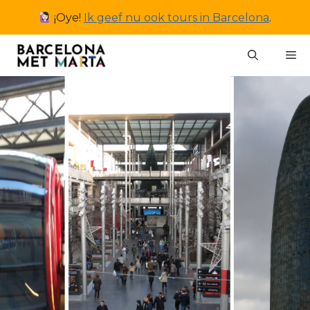
Ga
¡Oye!
Ik geef nu ook tours in Barcelona
.
naar
de
M
inhoud