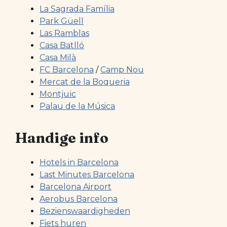
La Sagrada Família
Park Güell
Las Ramblas
Casa Batlló
Casa Milà
FC Barcelona
/
Camp Nou
Mercat de la Boqueria
Montjuïc
Palau de la Música
Handige info
Hotels in Barcelona
Last Minutes Barcelona
Barcelona Airport
Aerobus Barcelona
Bezienswaardigheden
Fiets huren