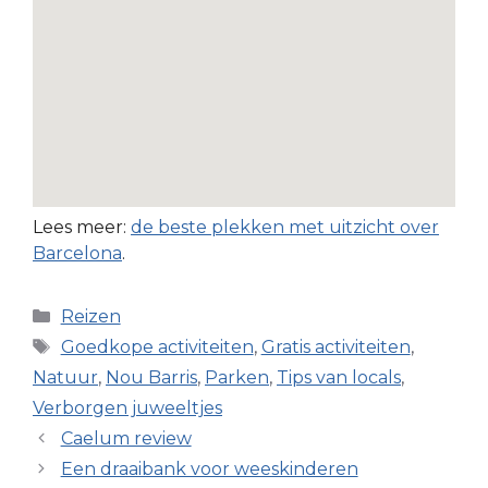
Lees meer:
de beste plekken met uitzicht over
Barcelona
.
Categorieën
Reizen
Tags
Goedkope activiteiten
,
Gratis activiteiten
,
Natuur
,
Nou Barris
,
Parken
,
Tips van locals
,
Verborgen juweeltjes
Caelum review
Een draaibank voor weeskinderen