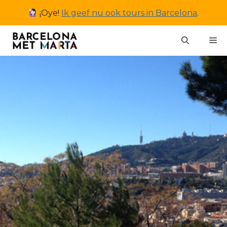
Ga
¡Oye!
Ik geef nu ook tours in Barcelona
.
naar
de
M
inhoud