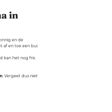
a in
onnig en de
et af en toe een bui.
d kan het nog fris
jn
. Vergeet dus niet