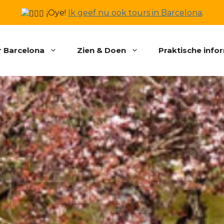
¡Oye!
Ik geef nu ook tours in Barcelona
.
 Barcelona
Zien & Doen
Praktische info