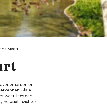
ona Maart
art
le evenementen en
verkennen. Als je
et weer, lees dan
 inclusief inzichten