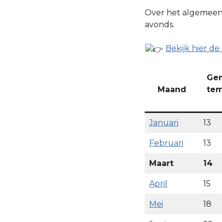
Over het algemeen i
avonds.
Bekijk hier d
Ge
Maand
tem
Januari
13
Februari
13
Maart
14
April
15
Mei
18