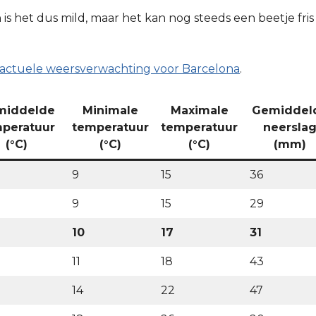
s het dus mild, maar het kan nog steeds een beetje fris 
e actuele weersverwachting voor Barcelona
.
middelde
Minimale
Maximale
Gemiddel
peratuur
temperatuur
temperatuur
neersla
(°C)
(°C)
(°C)
(mm)
9
15
36
9
15
29
10
17
31
11
18
43
14
22
47