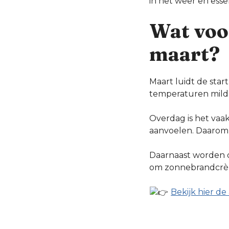
in het weer en essen
Wat voor
maart?
Maart luidt de star
temperaturen mild
Overdag is het vaa
aanvoelen. Daarom 
Daarnaast worden d
om zonnebrandcrèm
Bekijk hier d