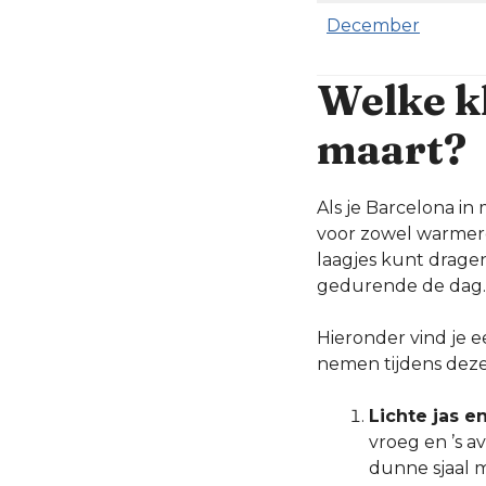
December
Welke kl
maart?
Als je Barcelona in
voor zowel warmere
laagjes kunt drage
gedurende de dag. E
Hieronder vind je e
nemen tijdens deze 
Lichte jas en
vroeg en ’s a
dunne sjaal 