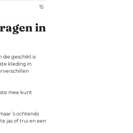
15
dragen in
 die geschikt is
te kleding in
rverschillen
beste mee kunt
maar ’s ochtends
e jas of trui en een