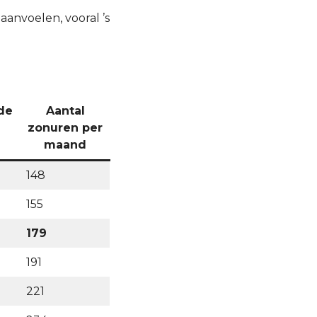
aanvoelen, vooral ’s
de
Aantal
g
zonuren per
maand
148
155
179
191
221