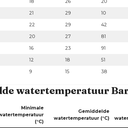
18
26
20
21
29
10
22
29
42
20
27
81
16
23
91
12
18
51
9
15
38
de watertemperatuur Bar
Minimale
Gemiddelde
watertemperatuur
watertemperatuur (°C)
water
(°C)