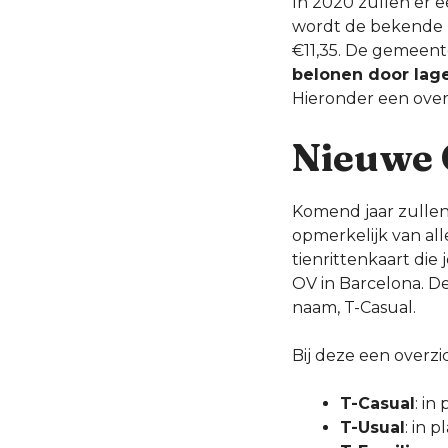
In 2020 zullen er 
wordt de bekende T
€11,35. De gemeen
belonen door lag
Hieronder een overz
Nieuwe 
Komend jaar zullen
opmerkelijk van all
tienrittenkaart di
OV in Barcelona. D
naam, T-Casual.
Bij deze een overzi
T-Casual
: in
T-Usual
: in 