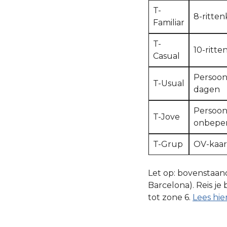
T-
8-ritte
Familiar
T-
10-ritte
Casual
Persoon
T-Usual
dagen
Persoonl
T-Jove
onbeper
T-Grup
OV-kaar
Let op: bovenstaande
Barcelona). Reis je
tot zone 6.
Lees hie