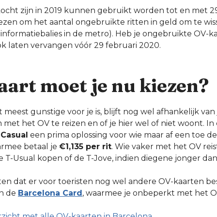
ocht zijn in 2019 kunnen gebruikt worden tot en met 29
ezen om het aantal ongebruikte ritten in geld om te wi
informatiebalies in de metro). Heb je ongebruikte OV-ka
ok laten vervangen vóór 29 februari 2020.
aart moet je nu kiezen?
eest gunstige voor je is, blijft nog wel afhankelijk van 
 met het OV te reizen en of je hier wel of niet woont. I
-Casual
een prima oplossing voor wie maar af een toe d
armee betaal je
€1,135 per rit
. Wie vaker met het OV reis
 T-Usual kopen of de T-Jove, indien diegene jonger dan 2
en dat er voor toeristen nog wel andere OV-kaarten bes
n de
Barcelona Card
, waarmee je onbeperkt met het O
rzicht met alle OV-kaarten in Barcelona
.