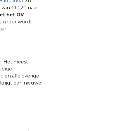
Barcelona
. Zo
 van €10,20 naar
et het OV
 duurder wordt.
aar.
n. Het meest
udige
ro
en alle overige
krijgt een nieuwe