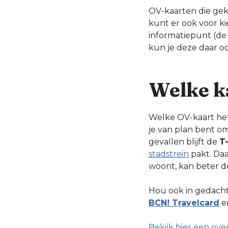
OV-kaarten die gek
kunt er ook voor ki
informatiepunt (de 
kun je deze daar o
Welke k
Welke OV-kaart het m
je van plan bent om
gevallen blijft de
T
stadstrein
pakt. Da
woont, kan beter de
Hou ook in gedacht
BCN! Travelcard
e
Bekijk hier een ove