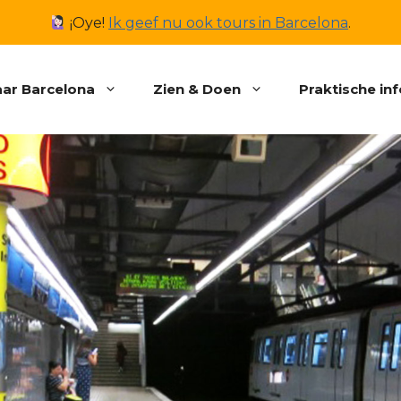
¡Oye!
Ik geef nu ook tours in Barcelona
.
ar Barcelona
Zien & Doen
Praktische in