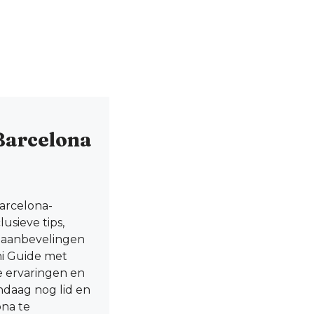
Barcelona
Barcelona-
usieve tips,
e aanbevelingen
ni Guide met
le ervaringen en
andaag nog lid en
ona te