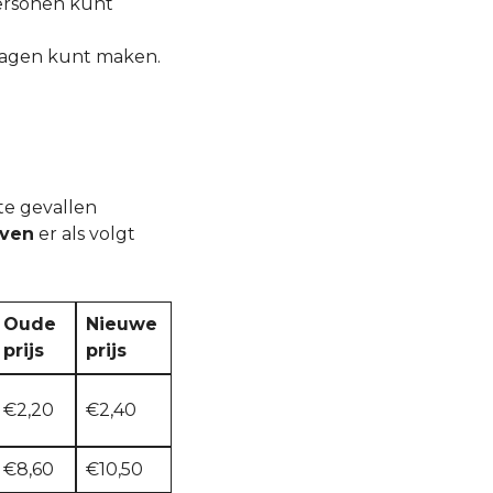
personen kunt
 dagen kunt maken.
te gevallen
even
er als volgt
Oude
Nieuwe
prijs
prijs
€2,20
€2,40
€8,60
€10,50