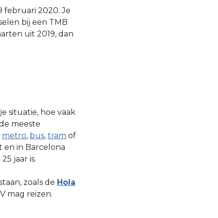
 februari 2020. Je
sselen bij een TMB
arten uit 2019, dan
je situatie, hoe vaak
n de meeste
e
metro
,
bus
,
tram
of
t en in Barcelona
5 jaar is.
taan, zoals de
Hola
V mag reizen.