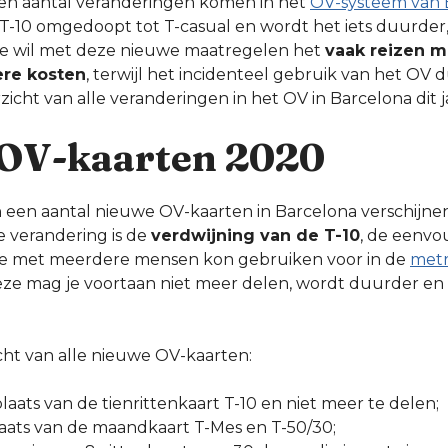
een aantal veranderingen komen in het
OV-systeem van 
-10 omgedoopt tot T-casual en wordt het iets duurder,
te wil met deze nieuwe maatregelen het
vaak reizen m
ere kosten
, terwijl het incidenteel gebruik van het OV
icht van alle veranderingen in het OV in Barcelona dit j
OV-kaarten 2020
 een aantal nieuwe OV-kaarten in Barcelona verschijne
e verandering is de
verdwijning van de T-10
, de eenvo
e je met meerdere mensen kon gebruiken voor in de
met
eze mag je voortaan niet meer delen, wordt duurder en 
cht van alle nieuwe OV-kaarten:
 plaats van de tienrittenkaart T-10 en niet meer te delen;
plaats van de maandkaart T-Mes en T-50/30;