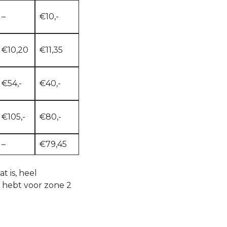
–
€10,-
€10,20
€11,35
€54,-
€40,-
€105,-
€80,-
–
€79,45
t is, heel
g hebt voor zone 2