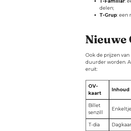
T-Familiar
: 
delen;
T-Grup
: een
Nieuwe 
Ook de prijzen van
duurder worden. Afh
eruit:
OV-
Inhoud
kaart
Billet
Enkeltj
senzill
T-dia
Dagkaar